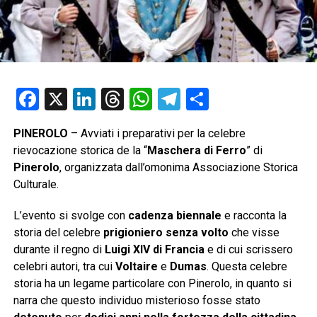
Facebook
X
LinkedIn
Threads
WhatsApp
Telegram
Condividi
PINEROLO
– Avviati i preparativi per la celebre
rievocazione storica de la “
Maschera di Ferro
” di
Pinerolo
, organizzata dall’omonima Associazione Storica
Culturale.
L’evento si svolge con
cadenza biennale
e racconta la
storia del celebre
prigioniero senza volto
che visse
durante il regno di
Luigi XIV
di Francia
e di cui scrissero
celebri autori, tra cui
Voltaire
e
Dumas
. Questa celebre
storia ha un legame particolare con Pinerolo, in quanto si
narra che questo individuo misterioso fosse stato