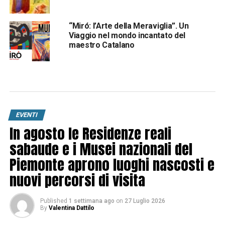
“Miró: l’Arte della Meraviglia”. Un
Viaggio nel mondo incantato del
maestro Catalano
EVENTI
In agosto le Residenze reali
sabaude e i Musei nazionali del
Piemonte aprono luoghi nascosti e
nuovi percorsi di visita
Published
1 settimana ago
on
27 Luglio 2026
By
Valentina Dattilo