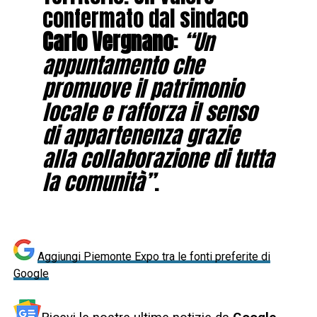
confermato dal sindaco
Carlo Vergnano
:
“Un
appuntamento che
promuove il patrimonio
locale e rafforza il senso
di appartenenza grazie
alla collaborazione di tutta
la comunità”
.
Aggiungi Piemonte Expo tra le fonti preferite di
Google