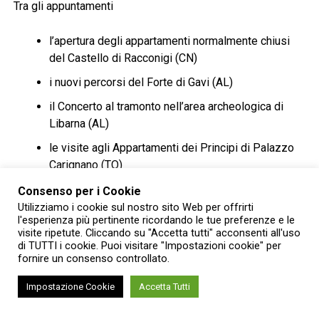
Tra gli appuntamenti
l’apertura degli appartamenti normalmente chiusi
del Castello di Racconigi (CN)
i nuovi percorsi del Forte di Gavi (AL)
il Concerto al tramonto nell’area archeologica di
Libarna (AL)
le visite agli Appartamenti dei Principi di Palazzo
Carignano (TO)
la stagione musicale del Castello di Agliè (TO)
Consenso per i Cookie
Utilizziamo i cookie sul nostro sito Web per offrirti
gli appuntamenti dell’Abbazia di Vezzolano (AT).
l'esperienza più pertinente ricordando le tue preferenze e le
visite ripetute. Cliccando su "Accetta tutti" acconsenti all'uso
I luoghi da visitare e gli
di TUTTI i cookie. Puoi visitare "Impostazioni cookie" per
fornire un consenso controllato.
appuntamento
Impostazione Cookie
Accetta Tutti
Al Castello di Racconigi il mese si apre con due
appuntamenti del ciclo
Il Castello nascosto
: patrimoni da