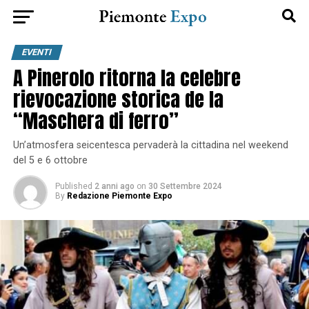
EVENTI
A Pinerolo ritorna la celebre
rievocazione storica de la
“Maschera di ferro”
Un’atmosfera seicentesca pervaderà la cittadina nel weekend
del 5 e 6 ottobre
Published
2 anni ago
on
30 Settembre 2024
By
Redazione Piemonte Expo