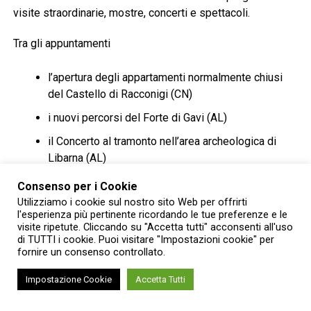
visite straordinarie, mostre, concerti e spettacoli.
Tra gli appuntamenti
l’apertura degli appartamenti normalmente chiusi
del Castello di Racconigi (CN)
i nuovi percorsi del Forte di Gavi (AL)
il Concerto al tramonto nell’area archeologica di
Libarna (AL)
le visite agli Appartamenti dei Principi di Palazzo
Consenso per i Cookie
Carignano (TO)
Utilizziamo i cookie sul nostro sito Web per offrirti
l'esperienza più pertinente ricordando le tue preferenze e le
la stagione musicale del Castello di Agliè (TO)
visite ripetute. Cliccando su "Accetta tutti" acconsenti all'uso
di TUTTI i cookie. Puoi visitare "Impostazioni cookie" per
gli appuntamenti dell’Abbazia di Vezzolano (AT).
fornire un consenso controllato.
I luoghi da visitare e gli
Impostazione Cookie
Accetta Tutti
appuntamento