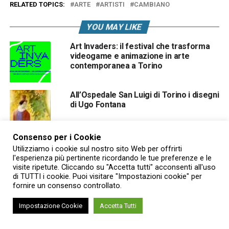
RELATED TOPICS:
ARTE
ARTISTI
CAMBIANO
YOU MAY LIKE
Art Invaders: il festival che trasforma
videogame e animazione in arte
contemporanea a Torino
All’Ospedale San Luigi di Torino i disegni
di Ugo Fontana
Consenso per i Cookie
“Miró: l’Arte della Meraviglia”. Un
Utilizziamo i cookie sul nostro sito Web per offrirti
Viaggio nel mondo incantato del
l'esperienza più pertinente ricordando le tue preferenze e le
maestro Catalano
visite ripetute. Cliccando su "Accetta tutti" acconsenti all'uso
di TUTTI i cookie. Puoi visitare "Impostazioni cookie" per
fornire un consenso controllato.
Impostazione Cookie
Accetta Tutti