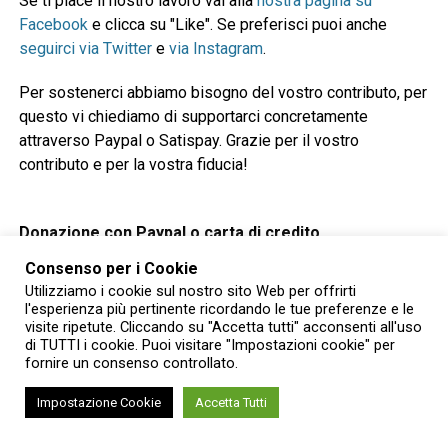
Se ti piace il nostro lavoro vai alla
nostra pagina su
Facebook
e clicca su "Like". Se preferisci puoi anche
seguirci via Twitter
e
via Instagram
.
Per sostenerci abbiamo bisogno del vostro contributo, per
questo vi chiediamo di supportarci concretamente
attraverso Paypal o Satispay. Grazie per il vostro
contributo e per la vostra fiducia!
Donazione con Paypal o carta di credito
Consenso per i Cookie
Utilizziamo i cookie sul nostro sito Web per offrirti
l'esperienza più pertinente ricordando le tue preferenze e le
visite ripetute. Cliccando su "Accetta tutti" acconsenti all'uso
di TUTTI i cookie. Puoi visitare "Impostazioni cookie" per
Donazione con Satispay
fornire un consenso controllato.
Impostazione Cookie
Accetta Tutti
RELATED TOPICS:
ARTE
ARTISTI
CAMBIANO