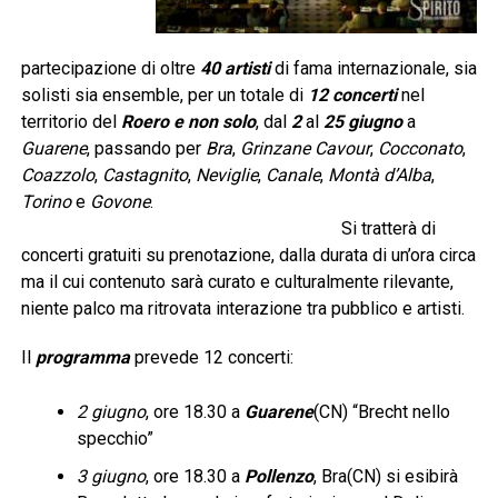
partecipazione di oltre
40 artisti
di fama internazionale, sia
solisti sia ensemble, per un totale di
12 concerti
nel
territorio del
Roero e non solo
, dal
2
al
25 giugno
a
Guarene
, passando per
Bra
,
Grinzane Cavour
,
Cocconato
,
Coazzolo
,
Castagnito
,
Neviglie
,
Canale
,
Montà d’Alba
,
Torino
e
Govone
.
Si tratterà di
concerti gratuiti su prenotazione, dalla durata di un’ora circa
ma il cui contenuto sarà curato e culturalmente rilevante,
niente palco ma ritrovata interazione tra pubblico e artisti.
Il
programma
prevede 12 concerti:
2 giugno
, ore 18.30 a
Guarene
(CN) “Brecht nello
specchio”
3 giugno
, ore 18.30 a
Pollenzo
, Bra(CN) si esibirà