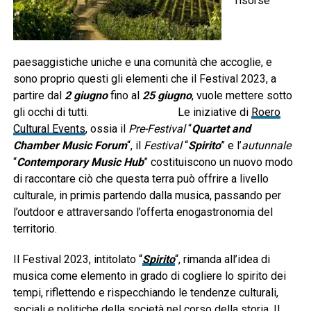
risorse
paesaggistiche uniche e una comunità che accoglie, e
sono proprio questi gli elementi che il Festival 2023, a
partire dal
2 giugno
fino al
25 giugno
, vuole mettere sotto
gli occhi di tutti. Le iniziative di
Roero
Cultural Events
, ossia il
Pre-Festival
“
Quartet and
Chamber Music Forum
“, il
Festival
“
Spirito
” e l’
autunnale
“
Contemporary Music Hub
” costituiscono un nuovo modo
di raccontare ciò che questa terra può offrire a livello
culturale, in primis partendo dalla musica, passando per
l’outdoor e attraversando l’offerta enogastronomia del
territorio.
Il Festival 2023, intitolato “
Spirito
“, rimanda all’idea di
musica come elemento in grado di cogliere lo spirito dei
tempi, riflettendo e rispecchiando le tendenze culturali,
sociali e politiche della società nel corso della storia. Il