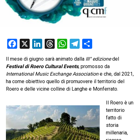
Facebook
X
LinkedIn
Threads
WhatsApp
Telegram
Condividi
Il mese di giugno sarà animato dalla
III° edizione
del
Festival di
R
oero Cultural Events
, promosso da
International Music Exchange Association
e che, dal 2021,
ha come obiettivo quello di promuovere il territorio del
Roero e delle vicine colline di Langhe e Monferrato.
Il Roero è un
territorio
fatto di
storia
millenaria,