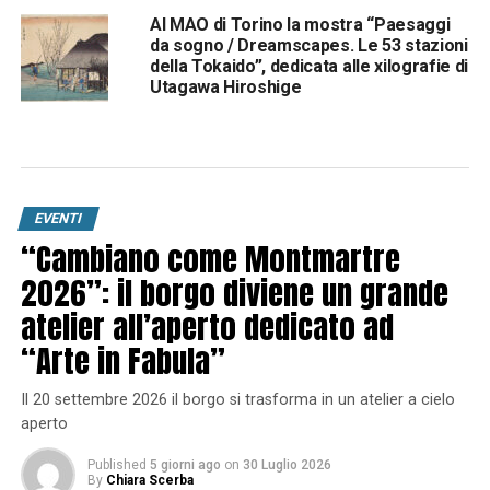
Al MAO di Torino la mostra “Paesaggi
da sogno / Dreamscapes. Le 53 stazioni
della Tokaido”, dedicata alle xilografie di
Utagawa Hiroshige
EVENTI
“Cambiano come Montmartre
2026”: il borgo diviene un grande
atelier all’aperto dedicato ad
“Arte in Fabula”
Il 20 settembre 2026 il borgo si trasforma in un atelier a cielo
aperto
Published
5 giorni ago
on
30 Luglio 2026
By
Chiara Scerba