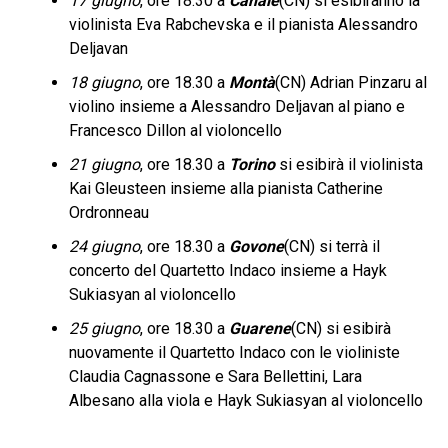
17 giugno
, ore 18.30 a
Canale
(CN) si esibiranno la
violinista Eva Rabchevska e il pianista Alessandro
Deljavan
18 giugno
, ore 18.30 a
Montà
(CN) Adrian Pinzaru al
violino insieme a Alessandro Deljavan al piano e
Francesco Dillon al violoncello
21 giugno
, ore 18.30 a
Torino
si esibirà il violinista
Kai Gleusteen insieme alla pianista Catherine
Ordronneau
24 giugno
, ore 18.30 a
Govone
(CN) si terrà il
concerto del Quartetto Indaco insieme a Hayk
Sukiasyan al violoncello
25 giugno
, ore 18.30 a
Guarene
(CN) si esibirà
nuovamente il Quartetto Indaco con le violiniste
Claudia Cagnassone e Sara Bellettini, Lara
Albesano alla viola e Hayk Sukiasyan al violoncello