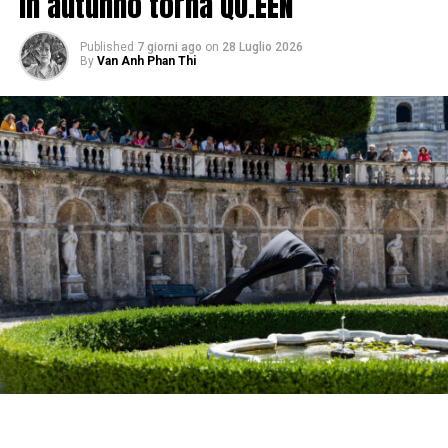
in autunno torna QU.EEN
Published
7 giorni ago
on
28 Luglio 2026
By
Van Anh Phan Thi