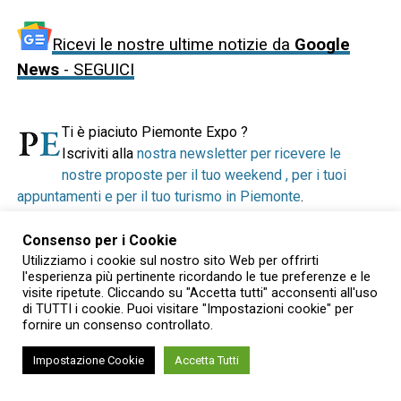
Ricevi le nostre ultime notizie da
Google
News
- SEGUICI
Ti è piaciuto Piemonte Expo ?
Iscriviti alla
nostra newsletter per ricevere le
nostre proposte per il tuo weekend , per i tuoi
appuntamenti e per il tuo turismo in Piemonte
.
Rimani aggiornato su tutto quello che succede con
Piemonte Telegram
.
Consenso per i Cookie
Se ti piace il nostro lavoro vai alla
nostra pagina su
Utilizziamo i cookie sul nostro sito Web per offrirti
l'esperienza più pertinente ricordando le tue preferenze e le
Facebook
e clicca su "Like". Se preferisci puoi anche
visite ripetute. Cliccando su "Accetta tutti" acconsenti all'uso
seguirci via Twitter
e
via Instagram
.
di TUTTI i cookie. Puoi visitare "Impostazioni cookie" per
fornire un consenso controllato.
Per sostenerci abbiamo bisogno del vostro contributo, per
Impostazione Cookie
Accetta Tutti
questo vi chiediamo di supportarci concretamente
attraverso Paypal o Satispay. Grazie per il vostro