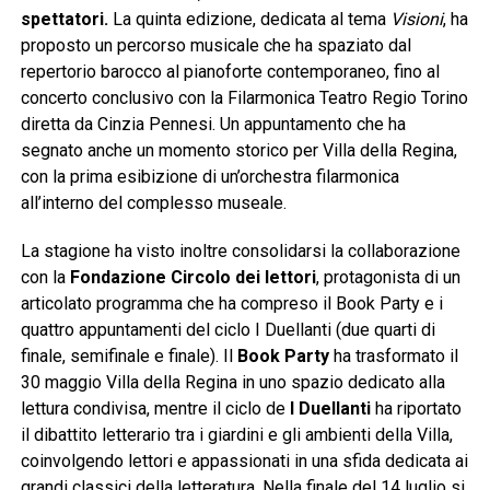
spettatori
.
La quinta edizione, dedicata al tema
Visioni
, ha
proposto un percorso musicale che ha spaziato dal
repertorio barocco al pianoforte contemporaneo, fino al
concerto conclusivo con la Filarmonica Teatro Regio Torino
diretta da Cinzia Pennesi. Un appuntamento che ha
segnato anche un momento storico per Villa della Regina,
con la prima esibizione di un’orchestra filarmonica
all’interno del complesso museale.
La stagione ha visto inoltre consolidarsi la collaborazione
con la
Fondazione
Circolo dei lettori
, protagonista di un
articolato programma che ha compreso il Book Party e i
quattro appuntamenti del ciclo I Duellanti (due quarti di
finale, semifinale e finale). Il
Book Party
ha trasformato il
30 maggio Villa della Regina in uno spazio dedicato alla
lettura condivisa, mentre il ciclo de
I Duellanti
ha riportato
il dibattito letterario tra i giardini e gli ambienti della Villa,
coinvolgendo lettori e appassionati in una sfida dedicata ai
grandi classici della letteratura. Nella finale del 14 luglio si