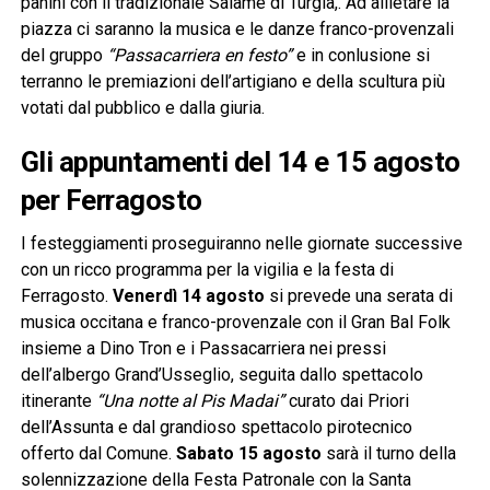
panini con il tradizionale Salame di Turgia,. Ad allietare la
piazza ci saranno la musica e le danze franco-provenzali
del gruppo
“Passacarriera en festo”
e in conlusione si
terranno le premiazioni dell’artigiano e della scultura più
votati dal pubblico e dalla giuria.
Gli appuntamenti del 14 e 15 agosto
per Ferragosto
I festeggiamenti proseguiranno nelle giornate successive
con un ricco programma per la vigilia e la festa di
Ferragosto.
Venerdì 14 agosto
si prevede una serata di
musica occitana e franco-provenzale con il Gran Bal Folk
insieme a Dino Tron e i Passacarriera nei pressi
dell’albergo Grand’Usseglio, seguita dallo spettacolo
itinerante
“Una notte al Pis Madai”
curato dai Priori
dell’Assunta e dal grandioso spettacolo pirotecnico
offerto dal Comune.
Sabato 15 agosto
sarà il turno della
solennizzazione della Festa Patronale con la Santa