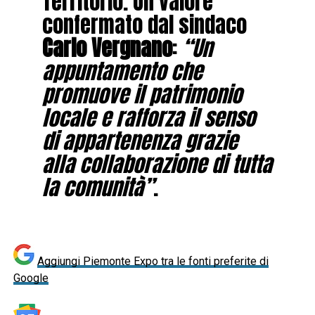
Territorio. Un valore
confermato dal sindaco
Carlo Vergnano
:
“Un
appuntamento che
promuove il patrimonio
locale e rafforza il senso
di appartenenza grazie
alla collaborazione di tutta
la comunità”
.
Aggiungi Piemonte Expo tra le fonti preferite di
Google