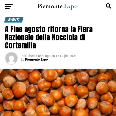
EVENTI
A Fine agosto ritorna la Fiera
Nazionale della Nocciola di
Cortemilia
Published
5 anni ago
on
16 Luglio 2021
By
Piemonte Expo