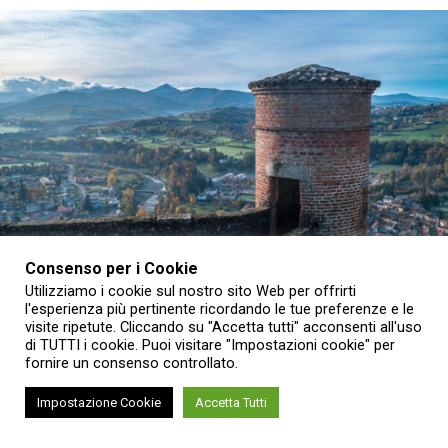
Consenso per i Cookie
Utilizziamo i cookie sul nostro sito Web per offrirti
l'esperienza più pertinente ricordando le tue preferenze e le
visite ripetute. Cliccando su "Accetta tutti" acconsenti all'uso
di TUTTI i cookie. Puoi visitare "Impostazioni cookie" per
Quello di agosto sarà il mese per scoprire i luoghi meno
fornire un consenso controllato.
conosciuti e il patrimonio delle Residenze sabaude e dei
Musei nazionali del Piemonte attraverso un programma di
Impostazione Cookie
Accetta Tutti
visite straordinarie, mostre, concerti e spettacoli.