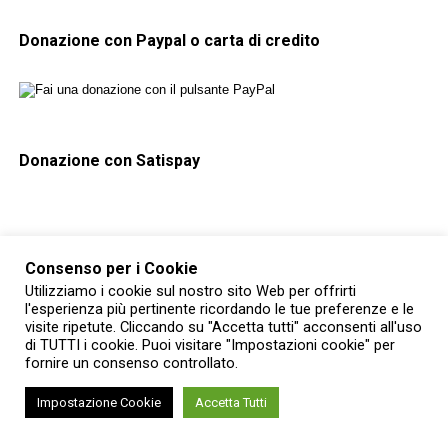
Donazione con Paypal o carta di credito
Donazione con Satispay
RELATED TOPICS:
ARTE
ARTISTI
CAMBIANO
Consenso per i Cookie
YOU MAY LIKE
Utilizziamo i cookie sul nostro sito Web per offrirti
l'esperienza più pertinente ricordando le tue preferenze e le
Art Invaders: il festival che trasforma
visite ripetute. Cliccando su "Accetta tutti" acconsenti all'uso
videogame e animazione in arte
di TUTTI i cookie. Puoi visitare "Impostazioni cookie" per
contemporanea a Torino
fornire un consenso controllato.
Impostazione Cookie
Accetta Tutti
All’Ospedale San Luigi di Torino i disegni
di Ugo Fontana