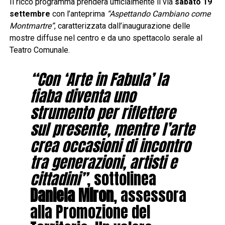
Il ricco programma prenderà ufficialmente il via
sabato 19
settembre
con l’anteprima
“Aspettando Cambiano come
Montmartre”
, caratterizzata dall’inaugurazione delle
mostre diffuse nel centro e da uno spettacolo serale al
Teatro Comunale.
“Con ‘Arte in Fabula’ la
fiaba diventa uno
strumento per riflettere
sul presente, mentre l’arte
crea occasioni di incontro
tra generazioni, artisti e
cittadini”
, sottolinea
Daniela Miron
, assessora
alla Promozione del