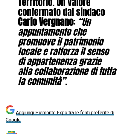
Territorio. Un valore
confermato dal sindaco
Carlo Vergnano
:
“Un
appuntamento che
promuove il patrimonio
locale e rafforza il senso
di appartenenza grazie
alla collaborazione di tutta
la comunità”
.
Aggiungi Piemonte Expo tra le fonti preferite di
Google