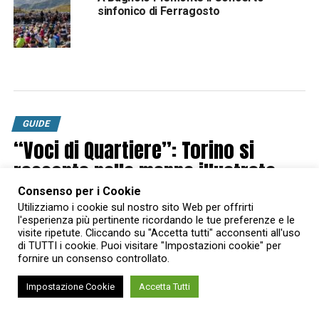
sinfonico di Ferragosto
GUIDE
“Voci di Quartiere”: Torino si
racconta nelle mappe illustrate
esposte sotto i portici di piazza
Consenso per i Cookie
Palazzo di Città
Utilizziamo i cookie sul nostro sito Web per offrirti
l'esperienza più pertinente ricordando le tue preferenze e le
visite ripetute. Cliccando su "Accetta tutti" acconsenti all'uso
Le 10 mappe illustrate da dieci artisti torinesi derivanti della
di TUTTI i cookie. Puoi visitare "Impostazioni cookie" per
campagna di ascolto “Voci di Quartiere 2025” sono diventate
fornire un consenso controllato.
una mostra temporanea all’aria aperta
Impostazione Cookie
Accetta Tutti
Published
6 mesi ago
on
25 Gennaio 2026
By
Chiara Scerba