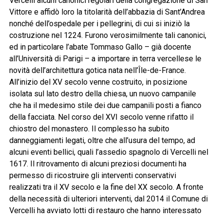
Vercelli alcuni canonici regolari della congregazione di San
Vittore e affidò loro la titolarità dell’abbazia di Sant’Andrea
nonché dell’ospedale per i pellegrini, di cui si iniziò la
costruzione nel 1224. Furono verosimilmente tali canonici,
ed in particolare l’abate Tommaso Gallo – già docente
all’Università di Parigi – a importare in terra vercellese le
novità dell’architettura gotica nata nell’Île-de-France.
All’inizio del XV secolo venne costruito, in posizione
isolata sul lato destro della chiesa, un nuovo campanile
che ha il medesimo stile dei due campanili posti a fianco
della facciata. Nel corso del XVI secolo venne rifatto il
chiostro del monastero. Il complesso ha subito
danneggiamenti legati, oltre che all’usura del tempo, ad
alcuni eventi bellici, quali l’assedio spagnolo di Vercelli nel
1617. Il ritrovamento di alcuni preziosi documenti ha
permesso di ricostruire gli interventi conservativi
realizzati tra il XV secolo e la fine del XX secolo. A fronte
della necessità di ulteriori interventi, dal 2014 il Comune di
Vercelli ha avviato lotti di restauro che hanno interessato