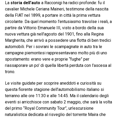
La
storia dell’auto
a Racconigi ha radici profonde: fu il
cavalier Michele Ceriana Maineri, testimone della nascita
della FIAT nel 1899, a portare in città la prima vettura
circolante. Da quel momento l’entusiasmo travolse i reali, a
partire da Vittorio Emanuele III, visto a bordo della sua
nuova vettura già nell’agosto del 1901, fino alla Regina
Margherita, che arrivò a possedere una flotta di ben tredici
automobili. Per i sovrani le scampagnate in auto tra le
campagne piemontesi rappresentavano molto più di uno
spostamento: erano vere e proprie “fughe” per
riassaporare un po’ di quella libertà perduta con l’ascesa al
trono.
Le visite guidate per scoprire aneddoti e curiosità su
questa fiorente stagione dell’automobilismo italiano si
terranno alle ore 11:30 e alle 14:45. Ma il calendario degli
eventi si arricchisce con sabato 2 maggio, che sarà la volta
del primo “Royal Community Tour”, un’escursione
naturalistica dedicata al risveglio del torrente Maira che