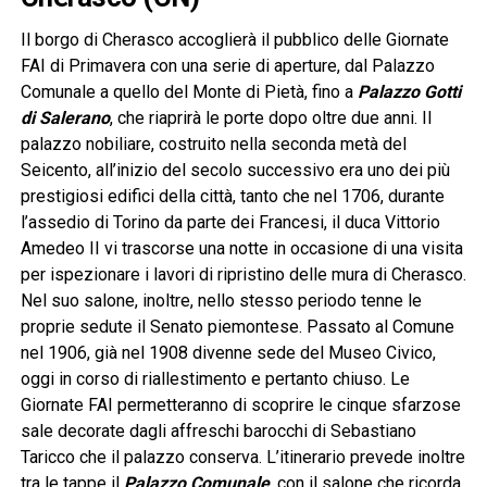
Il borgo di Cherasco accoglierà il pubblico delle Giornate
FAI di Primavera con una serie di aperture, dal Palazzo
Comunale a quello del Monte di Pietà, fino a
Palazzo Gotti
di Salerano
, che riaprirà le porte dopo oltre due anni. Il
palazzo nobiliare, costruito nella seconda metà del
Seicento, all’inizio del secolo successivo era uno dei più
prestigiosi edifici della città, tanto che nel 1706, durante
l’assedio di Torino da parte dei Francesi, il duca Vittorio
Amedeo II vi trascorse una notte in occasione di una visita
per ispezionare i lavori di ripristino delle mura di Cherasco.
Nel suo salone, inoltre, nello stesso periodo tenne le
proprie sedute il Senato piemontese. Passato al Comune
nel 1906, già nel 1908 divenne sede del Museo Civico,
oggi in corso di riallestimento e pertanto chiuso. Le
Giornate FAI permetteranno di scoprire le cinque sfarzose
sale decorate dagli affreschi barocchi di Sebastiano
Taricco che il palazzo conserva. L’itinerario prevede inoltre
tra le tappe il
Palazzo Comunale
, con il salone che ricorda