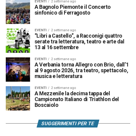
EVENTI
2 settimane ago
A Bagnolo Piemonte il Concerto
sinfonico di Ferragosto
EVENTI
2 settimane ago
“Libri a Castello”, a Racconigi quattro
serate tra letteratura, teatro e arte dal
13 al 16 settembre
EVENTI
2 settimane ago
A Verbania torna Allegro con Brio, dall’1
al 9 agosto 2026, tra teatro, spettacolo,
musica e letteratura
EVENTI
2 settimane ago
A Mezzenile la decima tappa del
Campionato Italiano di Triathlon del
Boscaiolo
SUGGERIMENTI PER TE