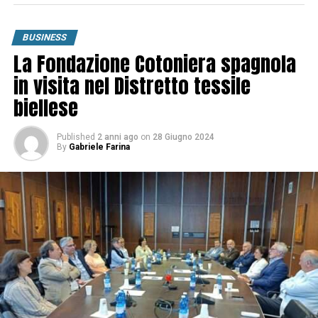
BUSINESS
La Fondazione Cotoniera spagnola
in visita nel Distretto tessile
biellese
Published
2 anni ago
on
28 Giugno 2024
By
Gabriele Farina