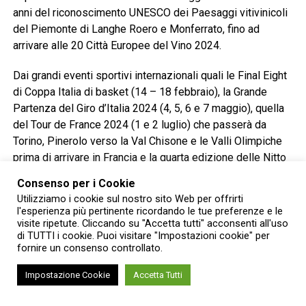
anni del riconoscimento UNESCO dei Paesaggi vitivinicoli
del Piemonte di Langhe Roero e Monferrato, fino ad
arrivare alle 20 Città Europee del Vino 2024.
Dai grandi eventi sportivi internazionali quali le Final Eight
di Coppa Italia di basket (14 – 18 febbraio), la Grande
Partenza del Giro d’Italia 2024 (4, 5, 6 e 7 maggio), quella
del Tour de France 2024 (1 e 2 luglio) che passerà da
Torino, Pinerolo verso la Val Chisone e le Valli Olimpiche
prima di arrivare in Francia e la quarta edizione delle Nitto
ATP Finals (10 – 17 novembre) ai festival culturali (Torino
Consenso per i Cookie
Jazz Festival, Collisioni, Sonic Park Festival, Movement
Utilizziamo i cookie sul nostro sito Web per offrirti
Torino Music Festival, Stresa Festival – Settimane
l'esperienza più pertinente ricordando le tue preferenze e le
musicali di Stresa, MITO SettembreMusica, ecc.) ai saloni
visite ripetute. Cliccando su "Accetta tutti" acconsenti all'uso
di TUTTI i cookie. Puoi visitare "Impostazioni cookie" per
(del Libro, dell’Auto, del Gusto, ecc.) e alla 94esima
fornire un consenso controllato.
edizione della Fiera Internazionale del Tartufo Bianco
d’Alba (12 ottobre – 8 dicembre).
Impostazione Cookie
Accetta Tutti
L’edizione torinese della convention d’affari dell’aviazione