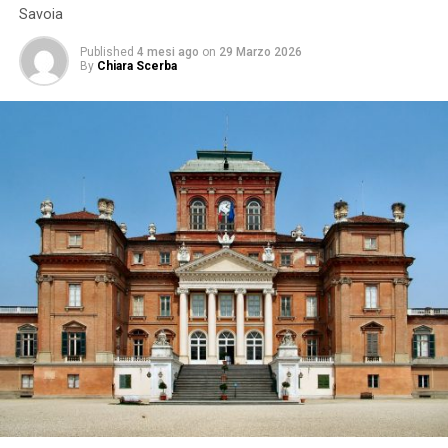
Savoia
Published
4 mesi ago
on
29 Marzo 2026
By
Chiara Scerba