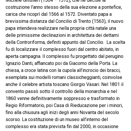
Michele Ghislieri (1504 – 1572), che ne decise la
costruzione l’anno stesso della sua elezione a pontefice,
carica che ricoprì dal 1566 al 1572. Diventato papa a
brevissima distanza dal Concilio di Trento (1563), il nuovo
papa intendeva realizzare nella propria città natale una
delle primissime declinazioni in architettura dei dettami
della Controriforma, definiti appunto dal Concilio. La scelta
fu di localizzare il complesso fuori dal centro abitato, in
aperta campagna. Il complesso fu progettato dal perugino
Ignazio Danti, affiancato poi da Giacomo della Porta. La
chiesa, a croce latina con la cupola all’incrocio dei bracci,
esemplata sui modelli romani classicheggianti, coinvolse
anche il celebre artista toscano Giorgio Vasari. Nel 1801 il
convento passò sotto il controllo della monarchia e nel
1860 venne definitivamente soppresso e trasformato in
Regio Riformatorio, poi Casa di Rieducazione per i minori,
fino alla chiusura agli inizi degli anni Novanta del secolo
scorso. La costituzione di un museo all’interno del
complesso era stata prevista fin dal 2000, in occasione