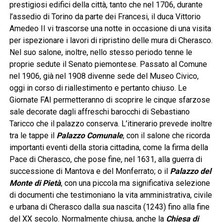
prestigiosi edifici della città, tanto che nel 1706, durante
l’assedio di Torino da parte dei Francesi, il duca Vittorio
Amedeo II vi trascorse una notte in occasione di una visita
per ispezionare i lavori di ripristino delle mura di Cherasco.
Nel suo salone, inoltre, nello stesso periodo tenne le
proprie sedute il Senato piemontese. Passato al Comune
nel 1906, già nel 1908 divenne sede del Museo Civico,
oggi in corso di riallestimento e pertanto chiuso. Le
Giornate FAI permetteranno di scoprire le cinque sfarzose
sale decorate dagli affreschi barocchi di Sebastiano
Taricco che il palazzo conserva. L’itinerario prevede inoltre
tra le tappe il
Palazzo Comunale
, con il salone che ricorda
importanti eventi della storia cittadina, come la firma della
Pace di Cherasco, che pose fine, nel 1631, alla guerra di
successione di Mantova e del Monferrato; o il
Palazzo del
Monte di Pietà
, con una piccola ma significativa selezione
di documenti che testimoniano la vita amministrativa, civile
e urbana di Cherasco dalla sua nascita (1243) fino alla fine
del XX secolo. Normalmente chiusa, anche la
Chiesa di