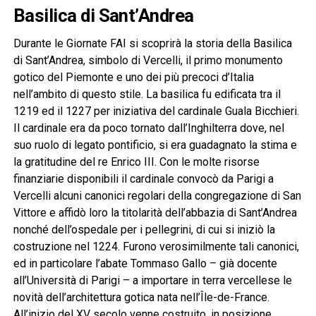
Basilica di Sant’Andrea
Durante le Giornate FAI si scoprirà la storia della Basilica
di Sant’Andrea, simbolo di Vercelli, il primo monumento
gotico del Piemonte e uno dei più precoci d’Italia
nell’ambito di questo stile. La basilica fu edificata tra il
1219 ed il 1227 per iniziativa del cardinale Guala Bicchieri.
Il cardinale era da poco tornato dall’Inghilterra dove, nel
suo ruolo di legato pontificio, si era guadagnato la stima e
la gratitudine del re Enrico III. Con le molte risorse
finanziarie disponibili il cardinale convocò da Parigi a
Vercelli alcuni canonici regolari della congregazione di San
Vittore e affidò loro la titolarità dell’abbazia di Sant’Andrea
nonché dell’ospedale per i pellegrini, di cui si iniziò la
costruzione nel 1224. Furono verosimilmente tali canonici,
ed in particolare l’abate Tommaso Gallo – già docente
all’Università di Parigi – a importare in terra vercellese le
novità dell’architettura gotica nata nell’Île-de-France.
All’inizio del XV secolo venne costruito, in posizione