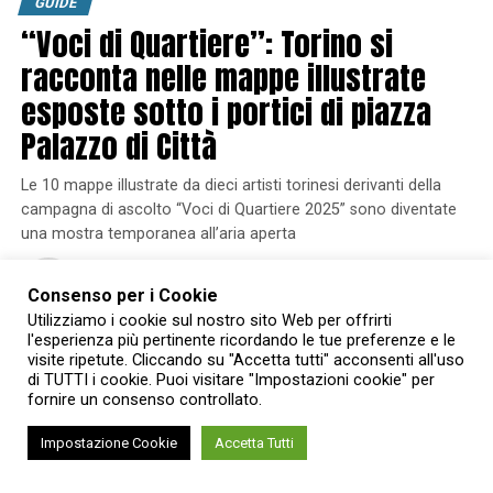
GUIDE
“Voci di Quartiere”: Torino si
racconta nelle mappe illustrate
esposte sotto i portici di piazza
Palazzo di Città
Le 10 mappe illustrate da dieci artisti torinesi derivanti della
campagna di ascolto “Voci di Quartiere 2025” sono diventate
una mostra temporanea all’aria aperta
Published
6 mesi ago
on
25 Gennaio 2026
By
Chiara Scerba
Consenso per i Cookie
Utilizziamo i cookie sul nostro sito Web per offrirti
l'esperienza più pertinente ricordando le tue preferenze e le
visite ripetute. Cliccando su "Accetta tutti" acconsenti all'uso
di TUTTI i cookie. Puoi visitare "Impostazioni cookie" per
fornire un consenso controllato.
Impostazione Cookie
Accetta Tutti