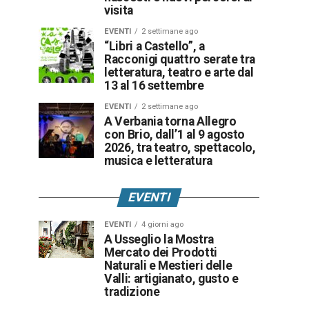
visita
EVENTI
2 settimane ago
“Libri a Castello”, a
Racconigi quattro serate tra
letteratura, teatro e arte dal
13 al 16 settembre
EVENTI
2 settimane ago
A Verbania torna Allegro
con Brio, dall’1 al 9 agosto
2026, tra teatro, spettacolo,
musica e letteratura
EVENTI
EVENTI
4 giorni ago
A Usseglio la Mostra
Mercato dei Prodotti
Naturali e Mestieri delle
Valli: artigianato, gusto e
tradizione