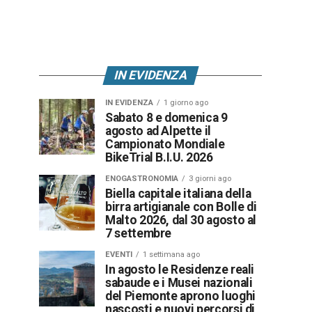
IN EVIDENZA
IN EVIDENZA
1 giorno ago
Sabato 8 e domenica 9
agosto ad Alpette il
Campionato Mondiale
BikeTrial B.I.U. 2026
ENOGASTRONOMIA
3 giorni ago
Biella capitale italiana della
birra artigianale con Bolle di
Malto 2026, dal 30 agosto al
7 settembre
EVENTI
1 settimana ago
In agosto le Residenze reali
sabaude e i Musei nazionali
del Piemonte aprono luoghi
nascosti e nuovi percorsi di