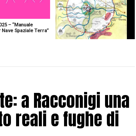
025 – “Manuale
r Nave Spaziale Terra”
Il Grand Tour Unesco del Piemonte
in bicicletta
ote: a Racconigi una
o reali e fughe di