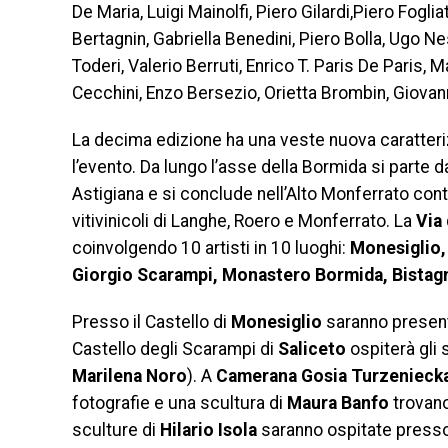
De Maria, Luigi Mainolfi, Piero Gilardi,Piero Foglia
Bertagnin, Gabriella Benedini, Piero Bolla, Ugo N
Toderi, Valerio Berruti, Enrico T. Paris De Paris, M
Cecchini, Enzo Bersezio, Orietta Brombin, Giovann
La decima edizione ha una veste nuova caratteriz
l’evento. Da lungo l’asse della Bormida si parte da
Astigiana e si conclude nell’Alto Monferrato co
vitivinicoli di Langhe, Roero e Monferrato. La
Via
coinvolgendo 10 artisti in 10 luoghi:
Monesiglio, 
Giorgio Scarampi, Monastero Bormida, Bistagn
Presso il Castello di
Monesiglio
saranno present
Castello degli Scarampi di
Saliceto
ospiterà gli 
Marilena Noro
). A
Camerana
Gosia Turzenieck
fotografie e una scultura di
Maura Banfo
trovano
sculture di
Hilario Isola
saranno ospitate presso