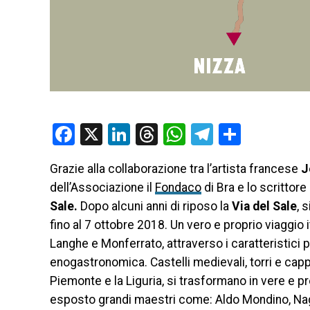
Facebook
X
LinkedIn
Threads
WhatsApp
Telegram
Condivi
Grazie alla collaborazione tra l’artista francese
J
dell’Associazione il
Fondaco
di Bra e lo scrittor
Sale.
Dopo alcuni anni di riposo la
Via del
Sale
, 
fino al 7 ottobre 2018
. Un vero e proprio viaggio 
Langhe e Monferrato, attraverso i caratteristici p
enogastronomica. Castelli medievali, torri e cappe
Piemonte e la Liguria, si trasformano in vere e p
esposto grandi maestri come: Aldo Mondino, Naga