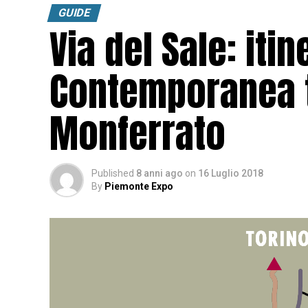
GUIDE
Via del Sale: itin
Contemporanea t
Monferrato
Published
8 anni ago
on
16 Luglio 2018
By
Piemonte Expo