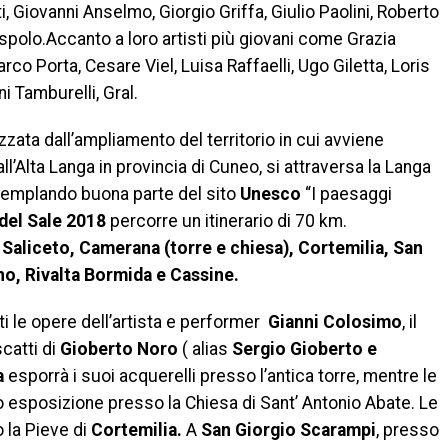
ti, Giovanni Anselmo, Giorgio Griffa, Giulio Paolini, Roberto
espolo.Accanto a loro artisti più giovani come Grazia
arco Porta, Cesare Viel, Luisa Raffaelli, Ugo Giletta, Loris
i Tamburelli, Gral.
zata dall’ampliamento del territorio in cui avviene
ll’Alta Langa in provincia di Cuneo, si attraversa la Langa
ntemplando buona parte del sito
Unesco
“I paesaggi
 del Sale 2018
percorre un itinerario di 70 km.
Saliceto, Camerana (torre e chiesa), Cortemilia, San
o, Rivalta Bormida e Cassine.
i le opere dell’artista e performer
Gianni Colosimo
, il
scatti di
Gioberto Noro
( alias
Sergio Gioberto e
a
esporrà i suoi acquerelli presso l’antica torre, mentre le
 esposizione presso la Chiesa di Sant’ Antonio Abate. Le
 la Pieve di
Cortemilia.
A
San Giorgio Scarampi
, presso