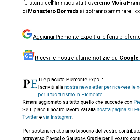
l’oratorio dell’Immacolata troveremo
Moira Fra
di
Monastero Bormida
si potranno ammirare i co
Aggiungi Piemonte Expo tra le fonti preferit
Ricevi le nostre ultime notizie da
Google
Ti è piaciuto Piemonte Expo ?
Iscriviti alla
nostra newsletter per ricevere le n
per il tuo turismo in Piemonte
.
Rimani aggiornato su tutto quello che succede con
Pi
Se ti piace il nostro lavoro vai alla
nostra pagina su F
Twitter
e
via Instagram
.
Per sostenerci abbiamo bisogno del vostro contributo
attraverso Paypal o Satispay. Grazie per il vostro contr