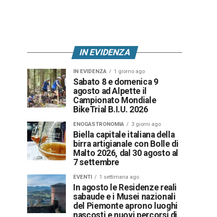
IN EVIDENZA
IN EVIDENZA
1 giorno ago
Sabato 8 e domenica 9
agosto ad Alpette il
Campionato Mondiale
BikeTrial B.I.U. 2026
ENOGASTRONOMIA
3 giorni ago
Biella capitale italiana della
birra artigianale con Bolle di
Malto 2026, dal 30 agosto al
7 settembre
EVENTI
1 settimana ago
In agosto le Residenze reali
sabaude e i Musei nazionali
del Piemonte aprono luoghi
nascosti e nuovi percorsi di