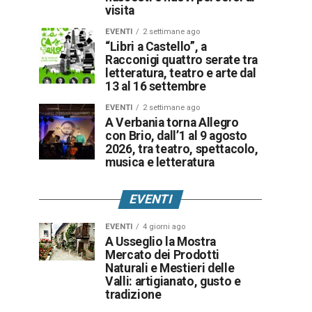
visita
EVENTI
2 settimane ago
“Libri a Castello”, a
Racconigi quattro serate tra
letteratura, teatro e arte dal
13 al 16 settembre
EVENTI
2 settimane ago
A Verbania torna Allegro
con Brio, dall’1 al 9 agosto
2026, tra teatro, spettacolo,
musica e letteratura
EVENTI
EVENTI
4 giorni ago
A Usseglio la Mostra
Mercato dei Prodotti
Naturali e Mestieri delle
Valli: artigianato, gusto e
tradizione