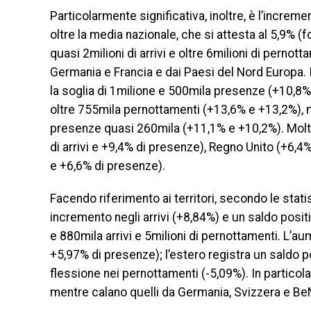
Particolarmente significativa, inoltre, è l’increm
oltre la media nazionale, che si attesta al 5,9% (f
quasi 2milioni di arrivi e oltre 6milioni di perno
Germania e Francia e dai Paesi del Nord Europa. I 
la soglia di 1milione e 500mila presenze (+10,8% 
oltre 755mila pernottamenti (+13,6% e +13,2%), me
presenze quasi 260mila (+11,1% e +10,2%). Molto 
di arrivi e +9,4% di presenze), Regno Unito (+6,4%
e +6,6% di presenze).
Facendo riferimento ai territori, secondo le statis
incremento negli arrivi (+8,84%) e un saldo posi
e 880mila arrivi e 5milioni di pernottamenti. L’au
+5,97% di presenze); l’estero registra un saldo po
flessione nei pernottamenti (-5,09%). In particolar
mentre calano quelli da Germania, Svizzera e B