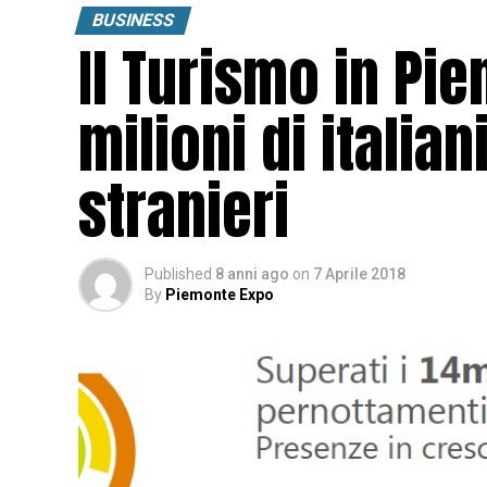
BUSINESS
Il Turismo in Pie
milioni di italian
stranieri
Published
8 anni ago
on
7 Aprile 2018
By
Piemonte Expo