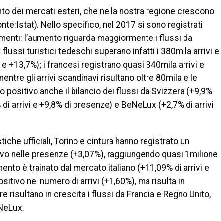
ento dei mercati esteri, che nella nostra regione crescono
onte:Istat). Nello specifico, nel 2017 si sono registrati
ttamenti: l’aumento riguarda maggiormente i flussi da
flussi turistici tedeschi superano infatti i 380mila arrivi e
e +13,7%); i francesi registrano quasi 340mila arrivi e
ntre gli arrivi scandinavi risultano oltre 80mila e le
positivo anche il bilancio dei flussi da Svizzera (+9,9%
 di arrivi e +9,8% di presenze) e BeNeLux (+2,7% di arrivi
tiche ufficiali, Torino e cintura hanno registrato un
tivo nelle presenze (+3,07%), raggiungendo quasi 1milione
mento è trainato dal mercato italiano (+11,09% di arrivi e
sitivo nel numero di arrivi (+1,60%), ma risulta in
e risultano in crescita i flussi da Francia e Regno Unito,
eNeLux.