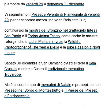
piemonte da
venerdì 29
a
domenica 31 dicembre
.
Vi segnaliamo il
Presepe Vivente di Pianvignale di venerdì
29
, per assaporare ancora una volta l’aria natalizia;
continua poi la
mostra del Bronzino nel grattacielo Intesa
San Paolo
e il
Torino Anima Tango,
come anche le mostre
fotorgafiche di
John Phillips a Ivrea
, la
Wildlife
Photographer of The Year a Biella
e la
Bike Passion a Novi
Ligure
.
Sabato 30 dicembre a San Damiano d’Asti si terrà il
Galà
Granata
, mentre a Cuneo il
tradizionale mercatino
Trovarobe.
Ma è ancora tempo di
mercatini di Natale
e presepi, come i
Presepi nel Borgo di Montestrutto
e
Il Paese dei Presepi
a Bardonecchia.