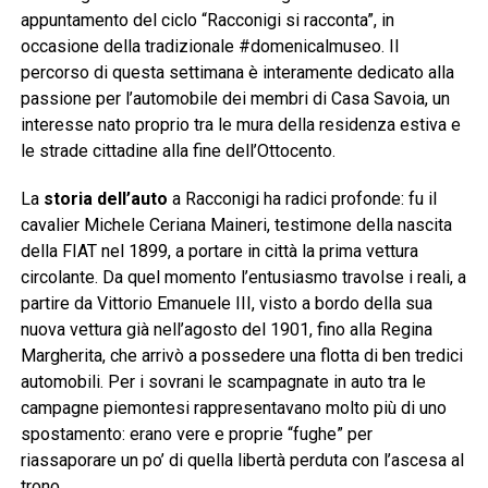
appuntamento del ciclo “Racconigi si racconta”, in
occasione della tradizionale #domenicalmuseo. Il
percorso di questa settimana è interamente dedicato alla
passione per l’automobile dei membri di Casa Savoia, un
interesse nato proprio tra le mura della residenza estiva e
le strade cittadine alla fine dell’Ottocento.
La
storia dell’auto
a Racconigi ha radici profonde: fu il
cavalier Michele Ceriana Maineri, testimone della nascita
della FIAT nel 1899, a portare in città la prima vettura
circolante. Da quel momento l’entusiasmo travolse i reali, a
partire da Vittorio Emanuele III, visto a bordo della sua
nuova vettura già nell’agosto del 1901, fino alla Regina
Margherita, che arrivò a possedere una flotta di ben tredici
automobili. Per i sovrani le scampagnate in auto tra le
campagne piemontesi rappresentavano molto più di uno
spostamento: erano vere e proprie “fughe” per
riassaporare un po’ di quella libertà perduta con l’ascesa al
trono.