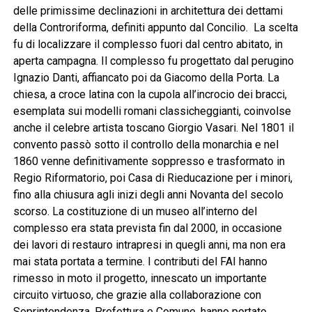
delle primissime declinazioni in architettura dei dettami
della Controriforma, definiti appunto dal Concilio. La scelta
fu di localizzare il complesso fuori dal centro abitato, in
aperta campagna. Il complesso fu progettato dal perugino
Ignazio Danti, affiancato poi da Giacomo della Porta. La
chiesa, a croce latina con la cupola all’incrocio dei bracci,
esemplata sui modelli romani classicheggianti, coinvolse
anche il celebre artista toscano Giorgio Vasari. Nel 1801 il
convento passò sotto il controllo della monarchia e nel
1860 venne definitivamente soppresso e trasformato in
Regio Riformatorio, poi Casa di Rieducazione per i minori,
fino alla chiusura agli inizi degli anni Novanta del secolo
scorso. La costituzione di un museo all’interno del
complesso era stata prevista fin dal 2000, in occasione
dei lavori di restauro intrapresi in quegli anni, ma non era
mai stata portata a termine. I contributi del FAI hanno
rimesso in moto il progetto, innescato un importante
circuito virtuoso, che grazie alla collaborazione con
Soprintendenza, Prefettura e Comune, hanno portato