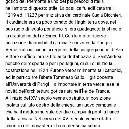
gotico del Piemonte e uno dei più precoci d’Italia
nell’ambito di questo stile. La basilica fu edificata tra il
1219 ed il 1227 per iniziativa del cardinale Guala Bicchieri.
Il cardinale era da poco tornato dall’Inghilterra dove, nel
suo ruolo di legato pontificio, si era guadagnato la stima e
la gratitudine del re Enrico III. Con le molte risorse
finanziarie disponibili il cardinale convocò da Parigi a
Vercelli alcuni canonici regolari della congregazione di San
Vittore e affidò loro la titolarità dell’abbazia di Sant’Andrea
nonché dell’ospedale per i pellegrini, di cui si iniziò la
costruzione nel 1224. Furono verosimilmente tali canonici,
ed in particolare l’abate Tommaso Gallo – già docente
all’Università di Parigi – a importare in terra vercellese le
novità dell’architettura gotica nata nell’Île-de-France.
All’inizio del XV secolo venne costruito, in posizione
isolata sul lato destro della chiesa, un nuovo campanile
che ha il medesimo stile dei due campanili posti a fianco
della facciata. Nel corso del XVI secolo venne rifatto il
chiostro del monastero. Il complesso ha subito