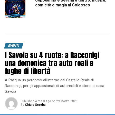
Capodanno e Befana a teatro: musica,
comicità e magia al Colosseo
EVENTI
I Savoia su 4 ruote: a Racconigi
una domenica tra auto reali e
fughe di libertà
A Pasqua un percorso all’interno del Castello Reale di
Racconigi, per gli appassionati di automobili e storie di casa
Savoia
Published
4 mesi ago
on
29 Marzo 2026
By
Chiara Scerba