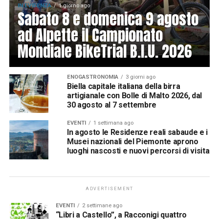
IN EVIDENZA
1 giorno ago
Sabato 8 e domenica 9 agosto
ad Alpette il Campionato
Mondiale BikeTrial B.I.U. 2026
ENOGASTRONOMIA
3 giorni ago
Biella capitale italiana della birra
artigianale con Bolle di Malto 2026, dal
30 agosto al 7 settembre
EVENTI
1 settimana ago
In agosto le Residenze reali sabaude e i
Musei nazionali del Piemonte aprono
luoghi nascosti e nuovi percorsi di visita
ADVERTISEMENT
EVENTI
2 settimane ago
“Libri a Castello”, a Racconigi quattro