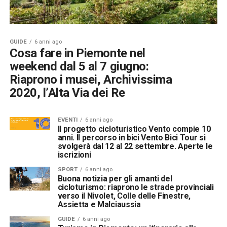
GUIDE
6 anni ago
Cosa fare in Piemonte nel
weekend dal 5 al 7 giugno:
Riaprono i musei, Archivissima
2020, l’Alta Via dei Re
EVENTI
6 anni ago
Il progetto cicloturistico Vento compie 10
anni. Il percorso in bici Vento Bici Tour si
svolgerà dal 12 al 22 settembre. Aperte le
iscrizioni
SPORT
6 anni ago
Buona notizia per gli amanti del
cicloturismo: riaprono le strade provinciali
verso il Nivolet, Colle delle Finestre,
Assietta e Malciaussia
GUIDE
6 anni ago