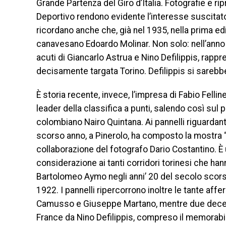
Grande Partenza del Giro d’Italia. Fotografie e r
Deportivo rendono evidente l’interesse suscitat
ricordano anche che, già nel 1935, nella prima edizi
canavesano Edoardo Molinar. Non solo: nell’anno 
acuti di Giancarlo Astrua e Nino Defilippis, rappre
decisamente targata Torino. Defilippis si sarebbe
È storia recente, invece, l’impresa di Fabio Fell
leader della classifica a punti, salendo così sul
colombiano Nairo Quintana. Ai pannelli riguardanti
scorso anno, a Pinerolo, ha composto la mostra “
collaborazione del fotografo Dario Costantino. È
considerazione ai tanti corridori torinesi che han
Bartolomeo Aymo negli anni’ 20 del secolo scorso
1922. I pannelli ripercorrono inoltre le tante affe
Camusso e Giuseppe Martano, mentre due decenni
France da Nino Defilippis, compreso il memorabil