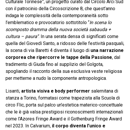
Culturale Torinese”, un progetto curato dal Circolo Arci Sud
con il patrocinio della Circoscrizione 8, che quest’anno
indaga le complessità della contemporaneità sotto
l’emblematico e provocatorio sottotitolo “
In scena lo
scomposto dramma della nuova società sabauda +
cultura – paura”
. In una serata densa di significati come
quella del Giovedì Santo, a ridosso delle festività pasquali,
la scena di via Baretti 4 diventa il luogo di
una narrazione
corporea che ripercorre le tappe della Passione
, dal
tradimento di Giuda fino al supplizio del Golgota,
spogliando il racconto della sua esclusiva veste religiosa
per metterne a nudo la componente antropologica.
Lisanti,
artista visiva e body performer
salernitana di
stanza a Torino, formatasi come trapezista alla Scuola di
circo Flic, porta sul palco un’estetica materico-concettuale
che le è già valsa prestigiosi riconoscimenti internazionali
come l’Azores Fringe Award e il Gothenburg Fringe Award
nel 2023. In Calvarium,
il corpo diventa l’unico e