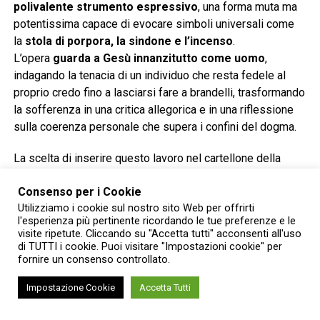
polivalente strumento espressivo
, una forma muta ma
potentissima capace di evocare simboli universali come
la
stola di porpora, la sindone e l’incenso
.
L’opera
guarda a Gesù innanzitutto come uomo
,
indagando la tenacia di un individuo che resta fedele al
proprio credo fino a lasciarsi fare a brandelli, trasformando
la sofferenza in una critica allegorica e in una riflessione
sulla coerenza personale che supera i confini del dogma.
La scelta di inserire questo lavoro nel cartellone della
rassegna risponde alla volontà di offrire sguardi audaci sul
Consenso per i Cookie
presente attraverso i linguaggi del corpo e dell’immagine.
Utilizziamo i cookie sul nostro sito Web per offrirti
Come sottolineato dal direttore artistico Max Borella,
l'esperienza più pertinente ricordando le tue preferenze e le
l’intento è quello di esplorare la
dimensione umana del
visite ripetute. Cliccando su "Accetta tutti" acconsenti all'uso
sacrificio e della convinzione estrema
. «
È un racconto
di TUTTI i cookie. Puoi visitare "Impostazioni cookie" per
fornire un consenso controllato.
attraverso il corpo del dolore derivato dalla tenacia delle
proprie convinzioni e delle proprie idee. Una pasqua laica
Impostazione Cookie
Accetta Tutti
dove l’uomo viene prima della figura divina
».