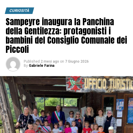
CURIOSITÀ
Sampeyre inaugura la Panchina
della Gentilezza: protagonisti i
bambini del Consiglio Comunale dei
Piccoli
Published
2 mesi ago
on
7 Giugno 2026
By
Gabriele Farina