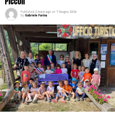
Piccoli
Published
2 mesi ago
on
7 Giugno 2026
By
Gabriele Farina