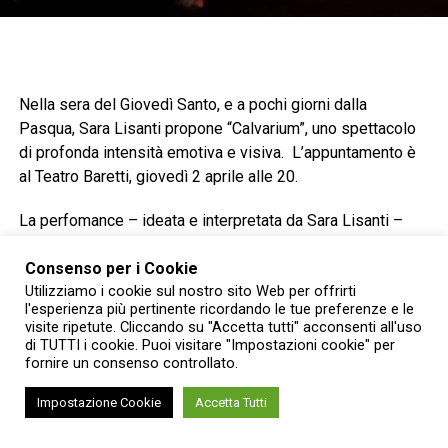
Nella sera del Giovedì Santo, e a pochi giorni dalla
Pasqua, Sara Lisanti propone “Calvarium”, uno spettacolo
di profonda intensità emotiva e visiva. L’appuntamento è
al Teatro Baretti, giovedì 2 aprile alle 20.
La perfomance – ideata e interpretata da Sara Lisanti –
sarà seguita da un momento di confronto con il pubblico: si
Consenso per i Cookie
inserisce come terzo tassello della “Piccola Rassegna
Utilizziamo i cookie sul nostro sito Web per offrirti
Culturale Torinese”, un progetto curato dal Circolo Arci Sud
l'esperienza più pertinente ricordando le tue preferenze e le
con il patrocinio della Circoscrizione 8, che quest’anno
visite ripetute. Cliccando su "Accetta tutti" acconsenti all'uso
indaga le complessità della contemporaneità sotto
di TUTTI i cookie. Puoi visitare "Impostazioni cookie" per
fornire un consenso controllato.
l’emblematico e provocatorio sottotitolo “
In scena lo
scomposto dramma della nuova società sabauda +
Impostazione Cookie
Accetta Tutti
cultura – paura”
. In una serata densa di significati come
quella del Giovedì Santo, a ridosso delle festività pasquali,