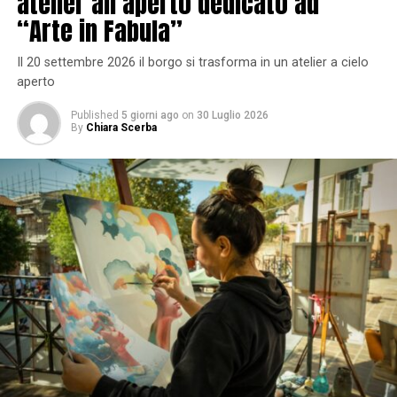
atelier all’aperto dedicato ad
“Arte in Fabula”
Il 20 settembre 2026 il borgo si trasforma in un atelier a cielo
aperto
Published
5 giorni ago
on
30 Luglio 2026
By
Chiara Scerba