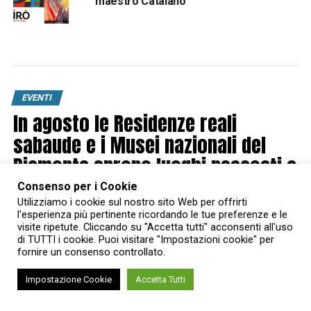
maestro Catalano
EVENTI
In agosto le Residenze reali
sabaude e i Musei nazionali del
Piemonte aprono luoghi nascosti e
nuovi percorsi di visita
Consenso per i Cookie
Utilizziamo i cookie sul nostro sito Web per offrirti
l'esperienza più pertinente ricordando le tue preferenze e le
Published
1 settimana ago
on
27 Luglio 2026
visite ripetute. Cliccando su "Accetta tutti" acconsenti all'uso
By
Valentina Dattilo
di TUTTI i cookie. Puoi visitare "Impostazioni cookie" per
fornire un consenso controllato.
Impostazione Cookie
Accetta Tutti