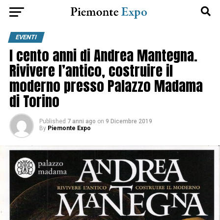
EVENTI
I cento anni di Andrea Mantegna.
Rivivere l’antico, costruire il
moderno presso Palazzo Madama
di Torino
Published
7 anni ago
on
9 Dicembre 2019
By
Piemonte Expo