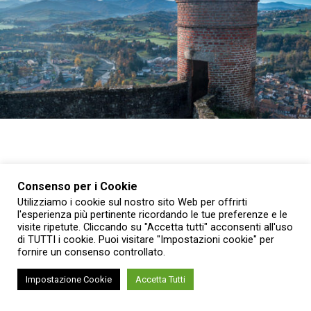
Quello di agosto sarà il mese per scoprire i luoghi meno
Consenso per i Cookie
conosciuti e il patrimonio delle Residenze sabaude e dei
Utilizziamo i cookie sul nostro sito Web per offrirti
Musei nazionali del Piemonte attraverso un programma di
l'esperienza più pertinente ricordando le tue preferenze e le
visite ripetute. Cliccando su "Accetta tutti" acconsenti all'uso
visite straordinarie, mostre, concerti e spettacoli.
di TUTTI i cookie. Puoi visitare "Impostazioni cookie" per
fornire un consenso controllato.
Tra gli appuntamenti
Impostazione Cookie
Accetta Tutti
l’apertura degli appartamenti normalmente chiusi
del Castello di Racconigi (CN)