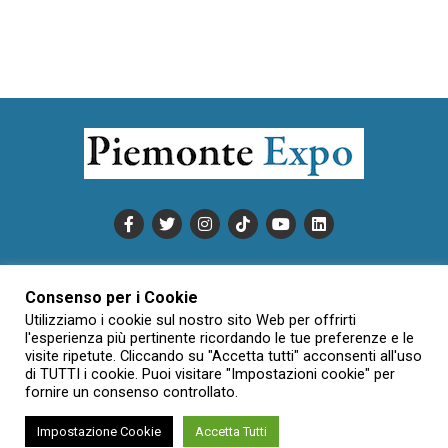
PUBBLICITÀ
INFORMATIVA COOKIE
Consenso per i Cookie
INFORMATIVA SULLA PRIVACY
Utilizziamo i cookie sul nostro sito Web per offrirti
CONDIZIONI DI UTILIZZO
DATI SOCIETARI
NOVAJO
l'esperienza più pertinente ricordando le tue preferenze e le
visite ripetute. Cliccando su "Accetta tutti" acconsenti all'uso
CREDITS
CONTATTTI
di TUTTI i cookie. Puoi visitare "Impostazioni cookie" per
fornire un consenso controllato.
Impostazione Cookie
Accetta Tutti
Creative Commons Attribuzione - Non commerciale - Non opere