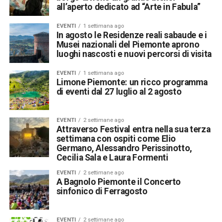
all’aperto dedicato ad “Arte in Fabula”
EVENTI
1 settimana ago
In agosto le Residenze reali sabaude e i
Musei nazionali del Piemonte aprono
luoghi nascosti e nuovi percorsi di visita
EVENTI
1 settimana ago
Limone Piemonte: un ricco programma
di eventi dal 27 luglio al 2 agosto
EVENTI
2 settimane ago
Attraverso Festival entra nella sua terza
settimana con ospiti come Elio
Germano, Alessandro Perissinotto,
Cecilia Sala e Laura Formenti
EVENTI
2 settimane ago
A Bagnolo Piemonte il Concerto
sinfonico di Ferragosto
EVENTI
2 settimane ago