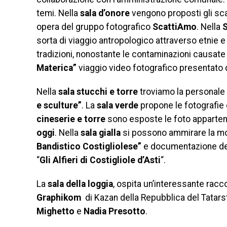
temi. Nella
sala d’onore
vengono proposti gli sca
opera del gruppo fotografico
ScattiAmo
. Nella
S
sorta di viaggio antropologico attraverso etnie 
tradizioni, nonostante le contaminazioni causate 
Materica”
viaggio video fotografico presentato
Nella
sala stucchi e torre
troviamo la personale
e sculture”
. La
sala verde
propone le fotografie d
cineserie e torre
sono esposte le foto appartene
oggi
. Nella
sala gialla
si possono ammirare la mo
Bandistico Costigliolese”
e documentazione ded
“
Gli Alfieri di Costigliole d’Asti
“.
La
sala della loggia
, ospita un’interessante raccol
Graphikom
di Kazan della Repubblica del Tatarst
Mighetto
e
Nadia Presotto
.