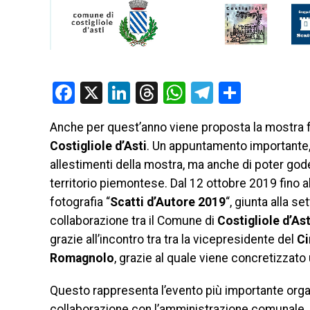
Facebook
X
LinkedIn
Threads
WhatsApp
Telegram
Condivi
Anche per quest’anno viene proposta la mostra f
Costigliole d’Asti
. Un appuntamento importante, 
allestimenti della mostra, ma anche di poter gode
territorio piemontese.
Dal 12 ottobre 2019 fino a
fotografia “
Scatti d’Autore
2019
“, giunta alla s
collaborazione tra il Comune di
Costigliole d’As
grazie all’incontro tra tra la vicepresidente del
Ci
Romagnolo
, grazie al quale viene concretizzato 
Questo rappresenta l’evento più importante organ
collaborazione con l’amministrazione comunale. 