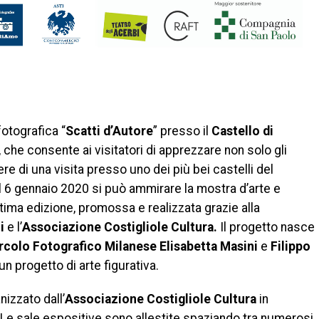
di
otografica “
Scatti d’Autore
” presso il
Castello di
che consente ai visitatori di apprezzare non solo gli
re di una visita presso uno dei più bei castelli del
l 6 gennaio 2020 si può ammirare la mostra d’arte e
ettima edizione, promossa e realizzata grazie alla
ti
e l’
Associazione Costigliole Cultura.
Il progetto nasce
rcolo Fotografico Milanese
Elisabetta Masini
e
Filippo
un progetto di arte figurativa.
izzato dall’
Associazione Costigliole Cultura
in
Le sale espositive sono allestite spaziando tra numerosi