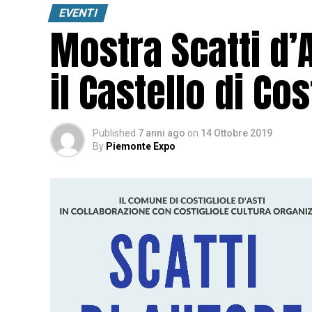
EVENTI
Mostra Scatti d’
il Castello di Cos
Published
7 anni ago
on
14 Ottobre 2019
By
Piemonte Expo