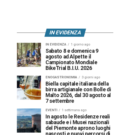
IN EVIDENZA
IN EVIDENZA
1 giorno ago
Sabato 8 e domenica 9
agosto ad Alpette il
Campionato Mondiale
BikeTrial B.I.U. 2026
ENOGASTRONOMIA
3 giorni ago
Biella capitale italiana della
birra artigianale con Bolle di
Malto 2026, dal 30 agosto al
7 settembre
EVENTI
1 settimana ago
In agosto le Residenze reali
sabaude e i Musei nazionali
del Piemonte aprono luoghi
nascosti e nuovi percorsi di