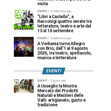
visita
EVENTI
2 settimane ago
“Libri a Castello”, a
Racconigi quattro serate tra
letteratura, teatro e arte dal
13 al 16 settembre
EVENTI
2 settimane ago
A Verbania torna Allegro
con Brio, dall’1 al 9 agosto
2026, tra teatro, spettacolo,
musica e letteratura
EVENTI
EVENTI
4 giorni ago
A Usseglio la Mostra
Mercato dei Prodotti
Naturali e Mestieri delle
Valli: artigianato, gusto e
tradizione