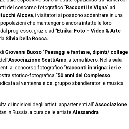
tti del concorso fotografico “
Racconti in Vigna
” ad
tucchi Alcova
, i visitatori si possono addentrare in una
e popolazioni che mantengono ancora intatte le loro
dal progresso, grazie ad “
Etnika: Foto – Video & Arte
 da
Silvia Della Rocca.
 di
Giovanni Buoso
“
Paesaggi e fantasie, dipinti/ collage
ell’
Associazione ScattiAmo
, a tema libero. Nella
sala
nti al concorso fotografico “
Racconti in Vigna: ieri e
stra storico-fotografica
“50 anni del Complesso
icata al ventennale del gruppo sbandieratori e musica
ta di incisioni degli artisti appartenenti all’
Associazione
an in Russia, a cura delle artiste
Alessandra