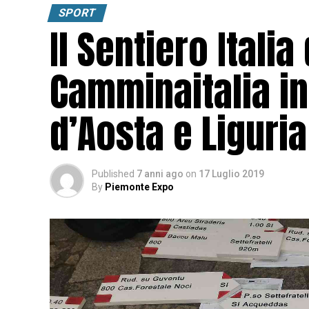
SPORT
Il Sentiero Italia
Camminaitalia in
d’Aosta e Liguria
Published
7 anni ago
on
17 Luglio 2019
By
Piemonte Expo