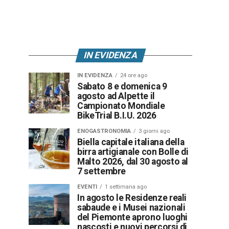
IN EVIDENZA
IN EVIDENZA
24 ore ago
Sabato 8 e domenica 9
agosto ad Alpette il
Campionato Mondiale
BikeTrial B.I.U. 2026
ENOGASTRONOMIA
3 giorni ago
Biella capitale italiana della
birra artigianale con Bolle di
Malto 2026, dal 30 agosto al
7 settembre
EVENTI
1 settimana ago
In agosto le Residenze reali
sabaude e i Musei nazionali
del Piemonte aprono luoghi
nascosti e nuovi percorsi di