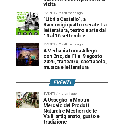
visita
EVENTI
2 settimane ago
“Libri a Castello”, a
Racconigi quattro serate tra
letteratura, teatro e arte dal
13 al 16 settembre
EVENTI
2 settimane ago
A Verbania torna Allegro
con Brio, dall’1 al 9 agosto
2026, tra teatro, spettacolo,
musica e letteratura
EVENTI
EVENTI
4 giorni ago
A Usseglio la Mostra
Mercato dei Prodotti
Naturali e Mestieri delle
Valli: artigianato, gusto e
tradizione