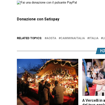
Donazione con Satispay
RELATED TOPICS:
AOSTA
CAMMINAITALIA
ITALIA
L
YO
A Vercelli in 
del tour enol