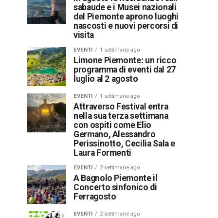
sabaude e i Musei nazionali
del Piemonte aprono luoghi
nascosti e nuovi percorsi di
visita
EVENTI
1 settimana ago
Limone Piemonte: un ricco
programma di eventi dal 27
luglio al 2 agosto
EVENTI
1 settimana ago
Attraverso Festival entra
nella sua terza settimana
con ospiti come Elio
Germano, Alessandro
Perissinotto, Cecilia Sala e
Laura Formenti
EVENTI
2 settimane ago
A Bagnolo Piemonte il
Concerto sinfonico di
Ferragosto
EVENTI
2 settimane ago