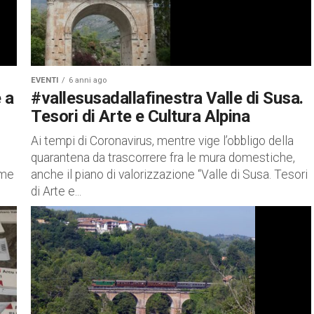
EVENTI
6 anni ago
 a
#vallesusadallafinestra Valle di Susa.
Tesori di Arte e Cultura Alpina
Ai tempi di Coronavirus, mentre vige l’obbligo della
quarantena da trascorrere fra le mura domestiche,
rme
anche il piano di valorizzazione “Valle di Susa. Tesori
di Arte e...