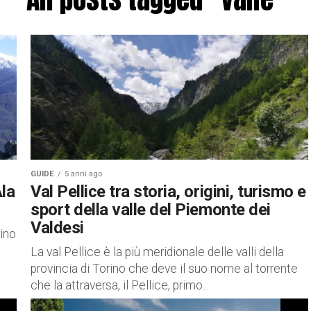
GUIDE
5 anni ago
Ala
Val Pellice tra storia, origini, turismo e
sport della valle del Piemonte dei
Valdesi
rino
La val Pellice è la più meridionale delle valli della
provincia di Torino che deve il suo nome al torrente
che la attraversa, il Pellice, primo...