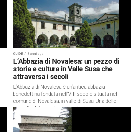
GUIDE
6 anni ago
L’Abbazia di Novalesa: un pezzo di
storia e cultura in Valle Susa che
attraversa i secoli
L’Abbazia di Novalesa è un’antica abbazia
benedettina fondata nell’VIII secolo situata nel
comune di Novalesa, in valle di Susa. Una delle
cappelle del complesso ospita due...