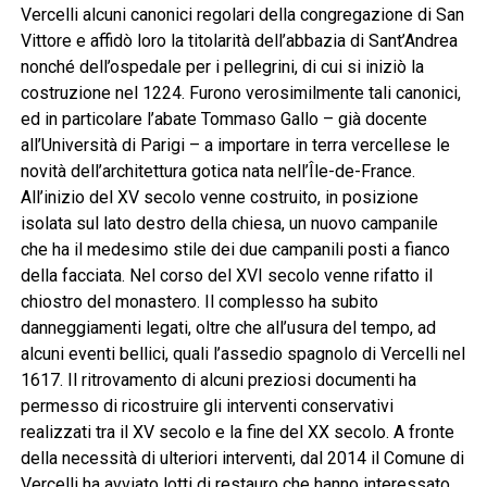
Vercelli alcuni canonici regolari della congregazione di San
Vittore e affidò loro la titolarità dell’abbazia di Sant’Andrea
nonché dell’ospedale per i pellegrini, di cui si iniziò la
costruzione nel 1224. Furono verosimilmente tali canonici,
ed in particolare l’abate Tommaso Gallo – già docente
all’Università di Parigi – a importare in terra vercellese le
novità dell’architettura gotica nata nell’Île-de-France.
All’inizio del XV secolo venne costruito, in posizione
isolata sul lato destro della chiesa, un nuovo campanile
che ha il medesimo stile dei due campanili posti a fianco
della facciata. Nel corso del XVI secolo venne rifatto il
chiostro del monastero. Il complesso ha subito
danneggiamenti legati, oltre che all’usura del tempo, ad
alcuni eventi bellici, quali l’assedio spagnolo di Vercelli nel
1617. Il ritrovamento di alcuni preziosi documenti ha
permesso di ricostruire gli interventi conservativi
realizzati tra il XV secolo e la fine del XX secolo. A fronte
della necessità di ulteriori interventi, dal 2014 il Comune di
Vercelli ha avviato lotti di restauro che hanno interessato