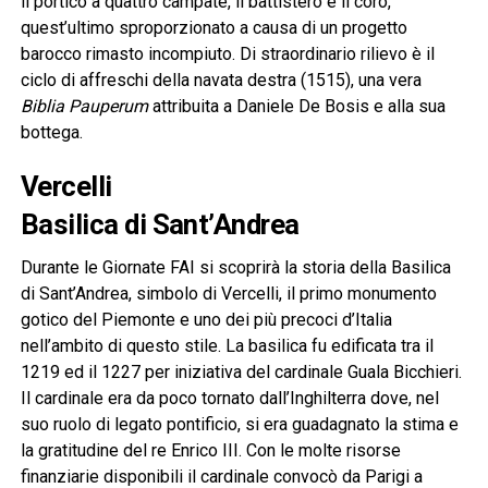
il portico a quattro campate, il battistero e il coro,
quest’ultimo sproporzionato a causa di un progetto
barocco rimasto incompiuto. Di straordinario rilievo è il
ciclo di affreschi della navata destra (1515), una vera
Biblia Pauperum
attribuita a Daniele De Bosis e alla sua
bottega.
Vercelli
Basilica di Sant’Andrea
Durante le Giornate FAI si scoprirà la storia della Basilica
di Sant’Andrea, simbolo di Vercelli, il primo monumento
gotico del Piemonte e uno dei più precoci d’Italia
nell’ambito di questo stile. La basilica fu edificata tra il
1219 ed il 1227 per iniziativa del cardinale Guala Bicchieri.
Il cardinale era da poco tornato dall’Inghilterra dove, nel
suo ruolo di legato pontificio, si era guadagnato la stima e
la gratitudine del re Enrico III. Con le molte risorse
finanziarie disponibili il cardinale convocò da Parigi a