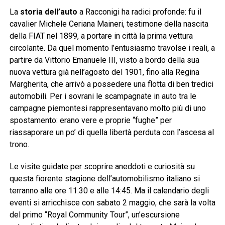
La
storia dell’auto
a Racconigi ha radici profonde: fu il
cavalier Michele Ceriana Maineri, testimone della nascita
della FIAT nel 1899, a portare in città la prima vettura
circolante. Da quel momento l’entusiasmo travolse i reali, a
partire da Vittorio Emanuele III, visto a bordo della sua
nuova vettura già nell’agosto del 1901, fino alla Regina
Margherita, che arrivò a possedere una flotta di ben tredici
automobili. Per i sovrani le scampagnate in auto tra le
campagne piemontesi rappresentavano molto più di uno
spostamento: erano vere e proprie “fughe” per
riassaporare un po’ di quella libertà perduta con l’ascesa al
trono.
Le visite guidate per scoprire aneddoti e curiosità su
questa fiorente stagione dell’automobilismo italiano si
terranno alle ore 11:30 e alle 14:45. Ma il calendario degli
eventi si arricchisce con sabato 2 maggio, che sarà la volta
del primo “Royal Community Tour”, un’escursione