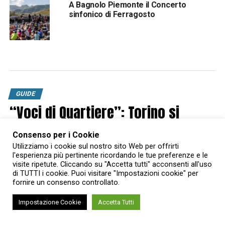
A Bagnolo Piemonte il Concerto
sinfonico di Ferragosto
GUIDE
“Voci di Quartiere”: Torino si
racconta nelle mappe illustrate
Consenso per i Cookie
esposte sotto i portici di piazza
Utilizziamo i cookie sul nostro sito Web per offrirti
Palazzo di Città
l'esperienza più pertinente ricordando le tue preferenze e le
visite ripetute. Cliccando su "Accetta tutti" acconsenti all'uso
di TUTTI i cookie. Puoi visitare "Impostazioni cookie" per
Le 10 mappe illustrate da dieci artisti torinesi derivanti della
fornire un consenso controllato.
campagna di ascolto “Voci di Quartiere 2025” sono diventate
una mostra temporanea all’aria aperta
Impostazione Cookie
Accetta Tutti
Published
6 mesi ago
on
25 Gennaio 2026
By
Chiara Scerba