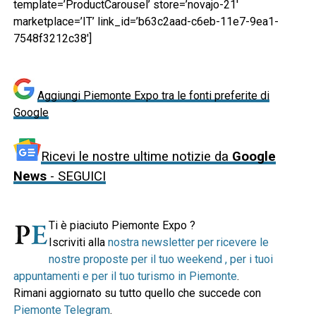
template=’ProductCarousel’ store=’novajo-21′
marketplace=’IT’ link_id=’b63c2aad-c6eb-11e7-9ea1-
7548f3212c38′]
Aggiungi Piemonte Expo tra le fonti preferite di
Google
Ricevi le nostre ultime notizie da
Google
News
- SEGUICI
Ti è piaciuto Piemonte Expo ?
Iscriviti alla
nostra newsletter per ricevere le
nostre proposte per il tuo weekend , per i tuoi
appuntamenti e per il tuo turismo in Piemonte
.
Rimani aggiornato su tutto quello che succede con
Piemonte Telegram
.