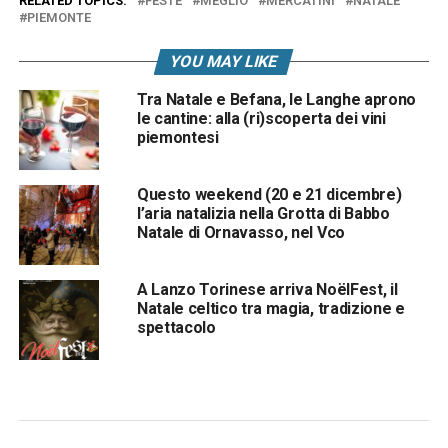
RELATED TOPICS:
FESTE
MEGLIO
MERCATINI
NATALE
PIEMONTE
YOU MAY LIKE
Tra Natale e Befana, le Langhe aprono
le cantine: alla (ri)scoperta dei vini
piemontesi
Questo weekend (20 e 21 dicembre)
l’aria natalizia nella Grotta di Babbo
Natale di Ornavasso, nel Vco
A Lanzo Torinese arriva NoëlFest, il
Natale celtico tra magia, tradizione e
spettacolo