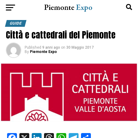
GUIDE
Città e cattedrali del Piemonte
Published
9 anni ago
on
30 Maggio 2017
By
Piemonte Expo
Facebook
X
LinkedIn
Threads
WhatsApp
Telegram
Condividi