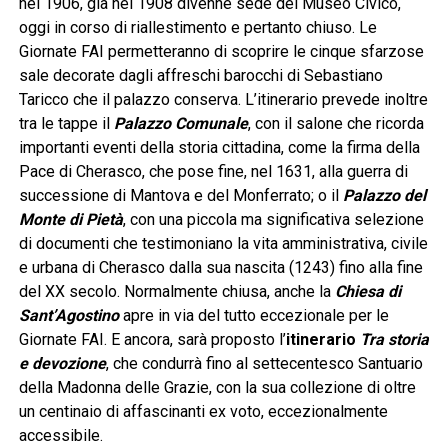
nel 1906, già nel 1908 divenne sede del Museo Civico,
oggi in corso di riallestimento e pertanto chiuso. Le
Giornate FAI permetteranno di scoprire le cinque sfarzose
sale decorate dagli affreschi barocchi di Sebastiano
Taricco che il palazzo conserva. L’itinerario prevede inoltre
tra le tappe il
Palazzo Comunale
, con il salone che ricorda
importanti eventi della storia cittadina, come la firma della
Pace di Cherasco, che pose fine, nel 1631, alla guerra di
successione di Mantova e del Monferrato; o il
Palazzo del
Monte di Pietà
, con una piccola ma significativa selezione
di documenti che testimoniano la vita amministrativa, civile
e urbana di Cherasco dalla sua nascita (1243) fino alla fine
del XX secolo. Normalmente chiusa, anche la
Chiesa di
Sant’Agostino
apre in via del tutto eccezionale per le
Giornate FAI. E ancora, sarà proposto l’
itinerario
Tra storia
e devozione
, che condurrà fino al settecentesco Santuario
della Madonna delle Grazie, con la sua collezione di oltre
un centinaio di affascinanti ex voto, eccezionalmente
accessibile.