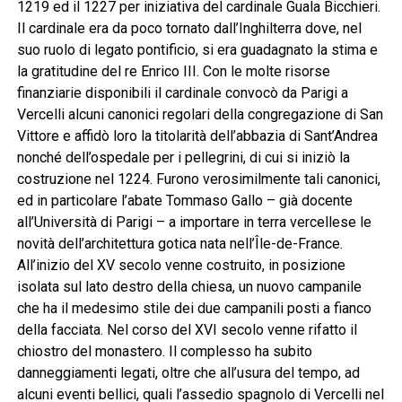
1219 ed il 1227 per iniziativa del cardinale Guala Bicchieri.
Il cardinale era da poco tornato dall’Inghilterra dove, nel
suo ruolo di legato pontificio, si era guadagnato la stima e
la gratitudine del re Enrico III. Con le molte risorse
finanziarie disponibili il cardinale convocò da Parigi a
Vercelli alcuni canonici regolari della congregazione di San
Vittore e affidò loro la titolarità dell’abbazia di Sant’Andrea
nonché dell’ospedale per i pellegrini, di cui si iniziò la
costruzione nel 1224. Furono verosimilmente tali canonici,
ed in particolare l’abate Tommaso Gallo – già docente
all’Università di Parigi – a importare in terra vercellese le
novità dell’architettura gotica nata nell’Île-de-France.
All’inizio del XV secolo venne costruito, in posizione
isolata sul lato destro della chiesa, un nuovo campanile
che ha il medesimo stile dei due campanili posti a fianco
della facciata. Nel corso del XVI secolo venne rifatto il
chiostro del monastero. Il complesso ha subito
danneggiamenti legati, oltre che all’usura del tempo, ad
alcuni eventi bellici, quali l’assedio spagnolo di Vercelli nel