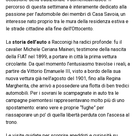
percorso di questa settimana è interamente dedicato alla
passione per l’automobile dei membri di Casa Savoia, un
interesse nato proprio tra le mura della residenza estiva e
le strade cittadine alla fine dell’Ottocento.
La
storia dell’auto
a Racconigi ha radici profonde: fu il
cavalier Michele Ceriana Maineri, testimone della nascita
della FIAT nel 1899, a portare in città la prima vettura
circolante. Da quel momento l’entusiasmo travolse i reali, a
partire da Vittorio Emanuele III, visto a bordo della sua
nuova vettura già nell’agosto del 1901, fino alla Regina
Margherita, che arrivò a possedere una flotta di ben tredici
automobili. Per i sovrani le scampagnate in auto tra le
campagne piemontesi rappresentavano molto più di uno
spostamento: erano vere e proprie “fughe” per
riassaporare un po’ di quella libertà perduta con l’ascesa al
trono.
Le visite guidate per scoprire aneddoti e curiosità su