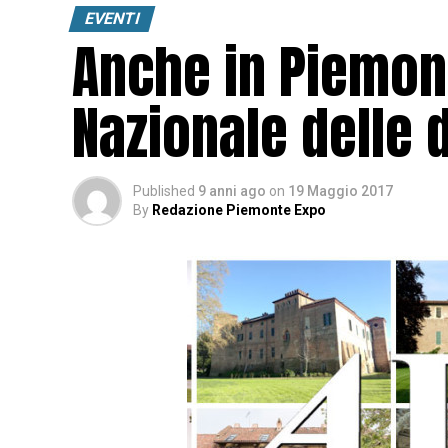
EVENTI
Anche in Piemont
Nazionale delle 
Published
9 anni ago
on
19 Maggio 2017
By
Redazione Piemonte Expo