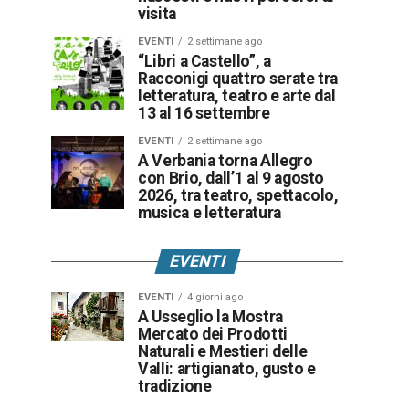
visita
EVENTI
2 settimane ago
“Libri a Castello”, a
Racconigi quattro serate tra
letteratura, teatro e arte dal
13 al 16 settembre
EVENTI
2 settimane ago
A Verbania torna Allegro
con Brio, dall’1 al 9 agosto
2026, tra teatro, spettacolo,
musica e letteratura
EVENTI
EVENTI
4 giorni ago
A Usseglio la Mostra
Mercato dei Prodotti
Naturali e Mestieri delle
Valli: artigianato, gusto e
tradizione