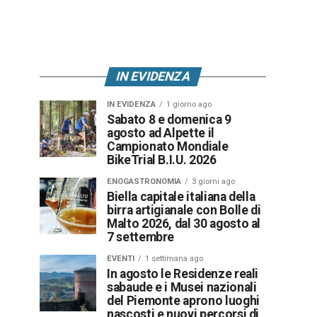
IN EVIDENZA
IN EVIDENZA
1 giorno ago
Sabato 8 e domenica 9
agosto ad Alpette il
Campionato Mondiale
BikeTrial B.I.U. 2026
ENOGASTRONOMIA
3 giorni ago
Biella capitale italiana della
birra artigianale con Bolle di
Malto 2026, dal 30 agosto al
7 settembre
EVENTI
1 settimana ago
In agosto le Residenze reali
sabaude e i Musei nazionali
del Piemonte aprono luoghi
nascosti e nuovi percorsi di