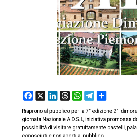
Facebook
X
LinkedIn
Threads
WhatsApp
Telegram
Condivi
Riaprono al pubblico per la 7° edizione 21 dimor
giornata Nazionale A.D.S.I., iniziativa promossa 
possibilità di visitare gratuitamente castelli, pal
conosciuti e non aperti al pubblico.