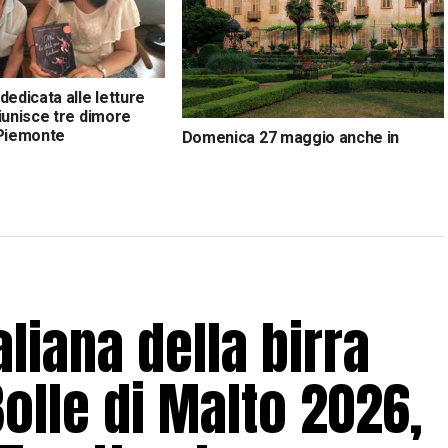
dedicata alle letture
iunisce tre dimore
 Piemonte
Domenica 27 maggio anche in
Piemonte la Giornata
Nazionale dell’Associazione Dimore
Storiche Italiane
aliana della birra
Bolle di Malto 2026,