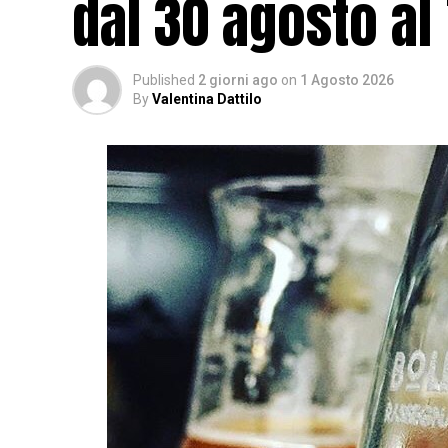
dal 30 agosto al
Published
2 giorni ago
on
1 Agosto 2026
By
Valentina Dattilo