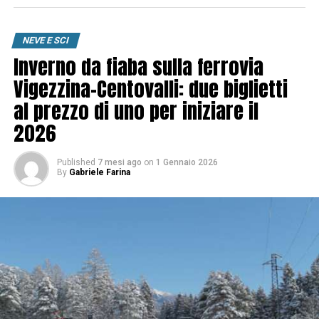
NEVE E SCI
Inverno da fiaba sulla ferrovia
Vigezzina-Centovalli: due biglietti
al prezzo di uno per iniziare il
2026
Published
7 mesi ago
on
1 Gennaio 2026
By
Gabriele Farina