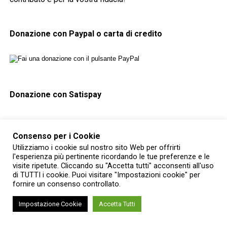
Donazione con Paypal o carta di credito
Donazione con Satispay
Consenso per i Cookie
RELATED TOPICS:
IN EVIDENZA
Utilizziamo i cookie sul nostro sito Web per offrirti
l'esperienza più pertinente ricordando le tue preferenze e le
YOU MAY LIKE
visite ripetute. Cliccando su "Accetta tutti" acconsenti all'uso
di TUTTI i cookie. Puoi visitare "Impostazioni cookie" per
Aperta tutta l’estate alle visite guidate
fornire un consenso controllato.
l’ex chiesa medievale di San Francesco
ad Alessandria
Impostazione Cookie
Accetta Tutti
A Usseglio la Mostra Mercato dei