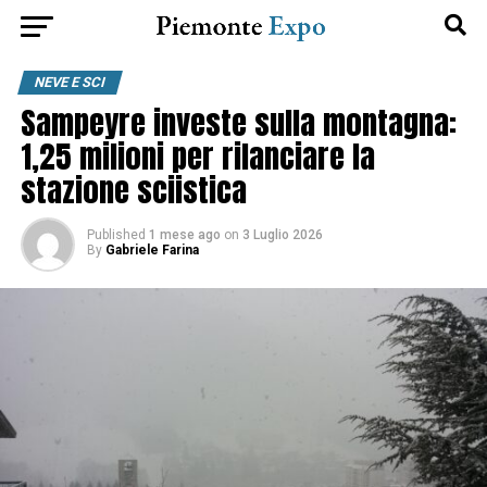
NEVE E SCI
Sampeyre investe sulla montagna:
1,25 milioni per rilanciare la
stazione sciistica
Published
1 mese ago
on
3 Luglio 2026
By
Gabriele Farina