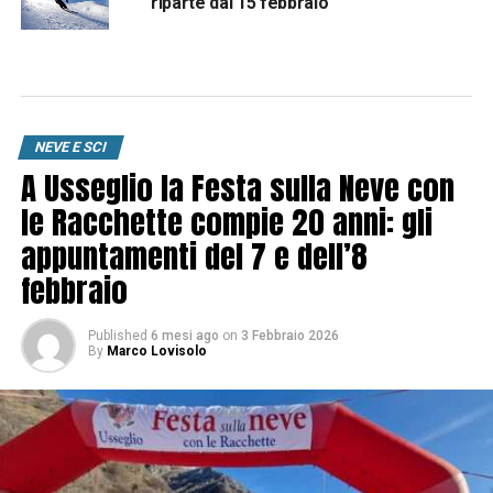
riparte dal 15 febbraio
NEVE E SCI
A Usseglio la Festa sulla Neve con
le Racchette compie 20 anni: gli
appuntamenti del 7 e dell’8
febbraio
Published
6 mesi ago
on
3 Febbraio 2026
By
Marco Lovisolo