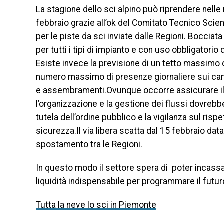
La stagione dello sci alpino può riprendere nelle r
febbraio grazie all’ok del Comitato Tecnico Scien
per le piste da sci inviate dalle Regioni. Bocciat
per tutti i tipi di impianto e con uso obbligatori
Esiste invece la previsione di un tetto massimo di 
numero massimo di presenze giornaliere sui campi 
e assembramenti.Ovunque occorre assicurare il 
l’organizzazione e la gestione dei flussi dovrebbe
tutela dell’ordine pubblico e la vigilanza sul risp
sicurezza.Il via libera scatta dal 15 febbraio da
spostamento tra le Regioni.
In questo modo il settore spera di poter incassar
liquidità indispensabile per programmare il futur
Tutta la neve lo sci in Piemonte