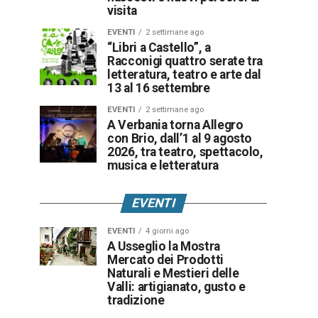
visita
EVENTI
2 settimane ago
“Libri a Castello”, a
Racconigi quattro serate tra
letteratura, teatro e arte dal
13 al 16 settembre
EVENTI
2 settimane ago
A Verbania torna Allegro
con Brio, dall’1 al 9 agosto
2026, tra teatro, spettacolo,
musica e letteratura
EVENTI
EVENTI
4 giorni ago
A Usseglio la Mostra
Mercato dei Prodotti
Naturali e Mestieri delle
Valli: artigianato, gusto e
tradizione