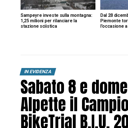
Sampeyre investe sulla montagna:
Dal 28 dicem
1,25 milioni per rilanciare la
Piemonte torn
stazione sciistica
l’occasione a
IN EVIDENZA
Sabato 8 e dome
Alpette il Campi
BikeTrial B.I.U. 2