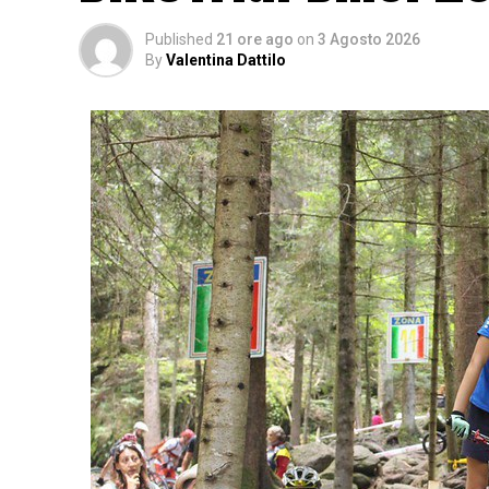
Published
21 ore ago
on
3 Agosto 2026
By
Valentina Dattilo