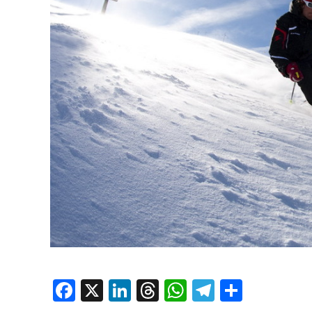
Facebook
X
LinkedIn
Threads
WhatsApp
Telegram
Condivi