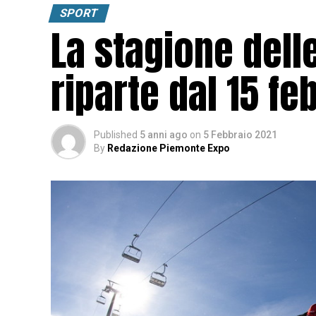
SPORT
La stagione delle
riparte dal 15 fe
Published
5 anni ago
on
5 Febbraio 2021
By
Redazione Piemonte Expo