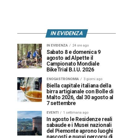
IN EVIDENZA
IN EVIDENZA
24 ore ago
Sabato 8 e domenica 9
agosto ad Alpette il
Campionato Mondiale
BikeTrial B.I.U. 2026
ENOGASTRONOMIA
3 giorni ago
Biella capitale italiana della
birra artigianale con Bolle di
Malto 2026, dal 30 agosto al
7 settembre
EVENTI
1 settimana ago
In agosto le Residenze reali
sabaude e i Musei nazionali
del Piemonte aprono luoghi
nascosti e nuovi percorsi di