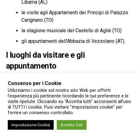
Libarna (AL)
le visite agli Appartamenti dei Principi di Palazzo
Carignano (TO)
la stagione musicale del Castello di Agliè (TO)
gli appuntamenti dell’Abbazia di Vezzolano (AT).
I luoghi da visitare e gli
appuntamento
Al Castello di Racconigi il mese si apre con due
Consenso per i Cookie
appuntamenti del ciclo
Il Castello nascosto
: patrimoni da
Utilizziamo i cookie sul nostro sito Web per offrirti
riscoprire, dedicato agli ambienti normalmente esclusi dal
l'esperienza più pertinente ricordando le tue preferenze e le
percorso di visita.
Sabato 8 agosto
sarà possibile
visite ripetute. Cliccando su "Accetta tutti" acconsenti all'uso
di TUTTI i cookie. Puoi visitare "Impostazioni cookie" per
accedere agli Appartamenti di Ponente e di Mezzogiorno,
fornire un consenso controllato.
che conservano dipinti, arredi storici e preziosi manufatti
delle collezioni sabaude, tra cui le monumentali vedute del
Impostazione Cookie
Accetta Tutti
progetto juvarriano per il Castello di Rivoli e lo scrigno
donato dalla Città di Milano alla principessa Margherita di