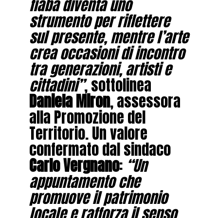
fiaba diventa uno
strumento per riflettere
sul presente, mentre l’arte
crea occasioni di incontro
tra generazioni, artisti e
cittadini”
, sottolinea
Daniela Miron
, assessora
alla Promozione del
Territorio. Un valore
confermato dal sindaco
Carlo Vergnano
:
“Un
appuntamento che
promuove il patrimonio
locale e rafforza il senso