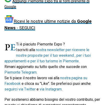
Aggiungi Piemonte Expo tra le fonti preferite di
Google
Ricevi le nostre ultime notizie da
Google
News
- SEGUICI
Ti è piaciuto Piemonte Expo ?
Iscriviti alla
nostra newsletter per ricevere le
nostre proposte per il tuo weekend , per i tuoi
appuntamenti e per il tuo turismo in Piemonte
.
Rimani aggiornato su tutto quello che succede con
Piemonte Telegram
.
Se ti piace il nostro lavoro vai alla
nostra pagina su
Facebook
e clicca su "Like". Se preferisci puoi anche
seguirci via Twitter
e
via Instagram
.
Per sostenerci abbiamo bisogno del vostro contributo, per