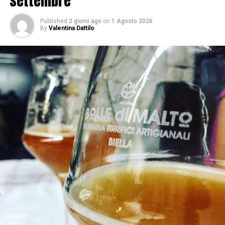
settembre
Published
2 giorni ago
on
1 Agosto 2026
By
Valentina Dattilo