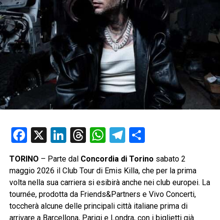
Facebook
X
LinkedIn
Threads
WhatsApp
Telegram
Condividi
TORINO
– Parte dal
Concordia di Torino
sabato 2
maggio 2026 il Club Tour di Emis Killa, che per la prima
volta nella sua carriera si esibirà anche nei club europei. La
tournée, prodotta da Friends&Partners e Vivo Concerti,
toccherà alcune delle principali città italiane prima di
arrivare a Barcellona, Parigi e Londra, con i biglietti già