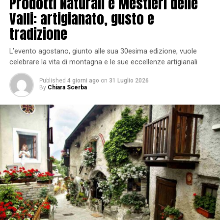
Prodotti Naturali e Mestieri delle
Valli: artigianato, gusto e
tradizione
L’evento agostano, giunto alle sua 30esima edizione, vuole
celebrare la vita di montagna e le sue eccellenze artigianali
Published
4 giorni ago
on
31 Luglio 2026
By
Chiara Scerba