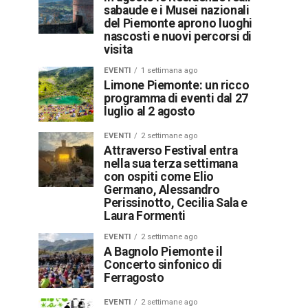
sabaude e i Musei nazionali
del Piemonte aprono luoghi
nascosti e nuovi percorsi di
visita
EVENTI
1 settimana ago
Limone Piemonte: un ricco
programma di eventi dal 27
luglio al 2 agosto
EVENTI
2 settimane ago
Attraverso Festival entra
nella sua terza settimana
con ospiti come Elio
Germano, Alessandro
Perissinotto, Cecilia Sala e
Laura Formenti
EVENTI
2 settimane ago
A Bagnolo Piemonte il
Concerto sinfonico di
Ferragosto
EVENTI
2 settimane ago