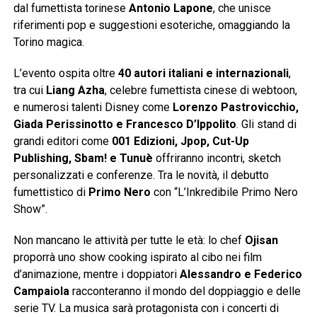
dal fumettista torinese
Antonio Lapone
, che unisce
riferimenti pop e suggestioni esoteriche, omaggiando la
Torino magica.
L’evento ospita oltre
40 autori italiani e internazionali
,
tra cui
Liang Azha
, celebre fumettista cinese di webtoon,
e numerosi talenti Disney come
Lorenzo Pastrovicchio,
Giada Perissinotto e Francesco D’Ippolito
. Gli stand di
grandi editori come
001 Edizioni, Jpop, Cut-Up
Publishing, Sbam! e Tunuè
offriranno incontri, sketch
personalizzati e conferenze. Tra le novità, il debutto
fumettistico di
Primo Nero
con “L’Inkredibile Primo Nero
Show”.
Non mancano le attività per tutte le età: lo chef
Ojisan
proporrà uno show cooking ispirato al cibo nei film
d’animazione, mentre i doppiatori
Alessandro e Federico
Campaiola
racconteranno il mondo del doppiaggio e delle
serie TV. La musica sarà protagonista con i concerti di