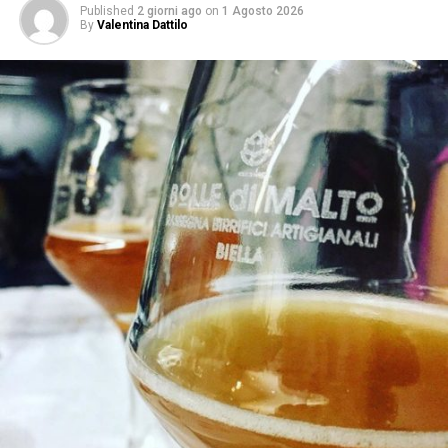
Published
2 giorni ago
on
1 Agosto 2026
By
Valentina Dattilo