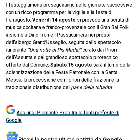
I festeggiamenti proseguiranno nelle giornate successive
con un ricco programma per la vigilia e la festa di
Ferragosto.
Venerdì 14 agosto
si prevede una serata di
musica occitana e franco-provenzale con il Gran Bal Folk
insieme a Dino Tron e i Passacarriera nei pressi
dell’albergo Grand’Usseglio, seguita dallo spettacolo
itinerante
“Una notte al Pis Madai”
curato dai Priori
dell’Assunta e dal grandioso spettacolo pirotecnico
offerto dal Comune.
Sabato 15 agosto
sarà il turno della
solennizzazione della Festa Patronale con la Santa
Messa, la processione con i priori delle frazioni e la
tradizionale distribuzione del
pane della tcharità
.
Aggiungi Piemonte Expo tra le fonti preferite di
Google
Ricevi le nostre ultime notizie da
Google