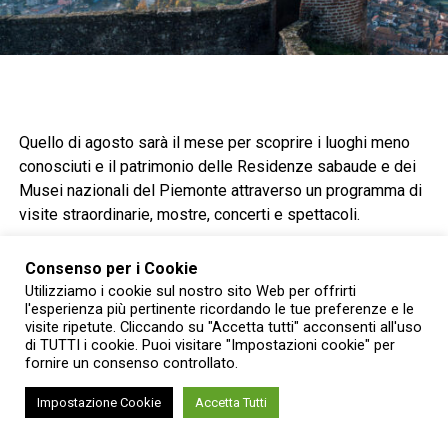
Quello di agosto sarà il mese per scoprire i luoghi meno
conosciuti e il patrimonio delle Residenze sabaude e dei
Musei nazionali del Piemonte attraverso un programma di
visite straordinarie, mostre, concerti e spettacoli.
Tra gli appuntamenti
Consenso per i Cookie
Utilizziamo i cookie sul nostro sito Web per offrirti
l’apertura degli appartamenti normalmente chiusi
l'esperienza più pertinente ricordando le tue preferenze e le
visite ripetute. Cliccando su "Accetta tutti" acconsenti all'uso
del Castello di Racconigi (CN)
di TUTTI i cookie. Puoi visitare "Impostazioni cookie" per
fornire un consenso controllato.
i nuovi percorsi del Forte di Gavi (AL)
il Concerto al tramonto nell’area archeologica di
Impostazione Cookie
Accetta Tutti
Libarna (AL)