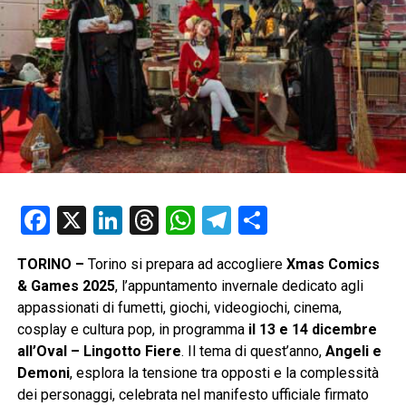
Facebook
X
LinkedIn
Threads
WhatsApp
Telegram
Condividi
TORINO –
Torino si prepara ad accogliere
Xmas Comics
& Games 2025
, l’appuntamento invernale dedicato agli
appassionati di fumetti, giochi, videogiochi, cinema,
cosplay e cultura pop, in programma
il 13 e 14 dicembre
all’Oval – Lingotto Fiere
. Il tema di quest’anno,
Angeli e
Demoni
, esplora la tensione tra opposti e la complessità
dei personaggi, celebrata nel manifesto ufficiale firmato