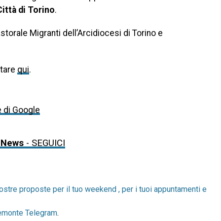
ittà di Torino
.
storale Migranti dell’Arcidiocesi di Torino e
ltare
qui
.
e di Google
 News
- SEGUICI
ostre proposte per il tuo weekend , per i tuoi appuntamenti e
emonte Telegram
.