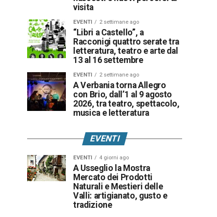
visita
EVENTI
2 settimane ago
“Libri a Castello”, a
Racconigi quattro serate tra
letteratura, teatro e arte dal
13 al 16 settembre
EVENTI
2 settimane ago
A Verbania torna Allegro
con Brio, dall’1 al 9 agosto
2026, tra teatro, spettacolo,
musica e letteratura
EVENTI
EVENTI
4 giorni ago
A Usseglio la Mostra
Mercato dei Prodotti
Naturali e Mestieri delle
Valli: artigianato, gusto e
tradizione