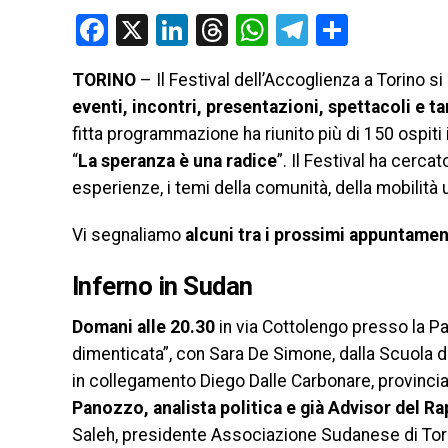
Facebook
X
LinkedIn
Threads
WhatsApp
Telegram
Condivi
TORINO
– Il Festival dell’Accoglienza a Torino s
eventi, incontri, presentazioni, spettacoli e ta
fitta programmazione ha riunito più di 150 ospiti 
“
La speranza è una radice
”. Il Festival ha cerca
esperienze, i temi della comunità, della mobilità 
Vi segnaliamo
alcuni tra i prossimi appuntamen
Inferno in Sudan
Domani alle 20.30
in via Cottolengo presso la Pa
dimenticata”, con Sara De Simone, dalla Scuola di 
in collegamento Diego Dalle Carbonare, provinci
Panozzo, analista politica e già Advisor del R
Saleh, presidente Associazione Sudanese di Tor