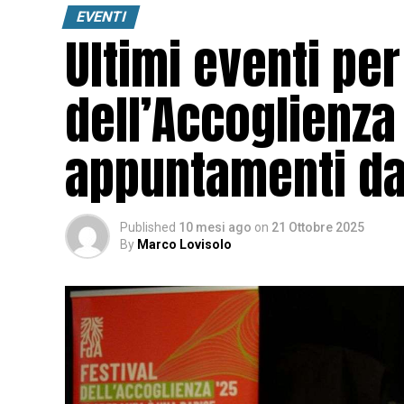
EVENTI
Ultimi eventi per 
dell’Accoglienza 
appuntamenti da 
Published
10 mesi ago
on
21 Ottobre 2025
By
Marco Lovisolo