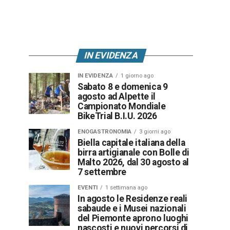
IN EVIDENZA
IN EVIDENZA
1 giorno ago
Sabato 8 e domenica 9
agosto ad Alpette il
Campionato Mondiale
BikeTrial B.I.U. 2026
ENOGASTRONOMIA
3 giorni ago
Biella capitale italiana della
birra artigianale con Bolle di
Malto 2026, dal 30 agosto al
7 settembre
EVENTI
1 settimana ago
In agosto le Residenze reali
sabaude e i Musei nazionali
del Piemonte aprono luoghi
nascosti e nuovi percorsi di