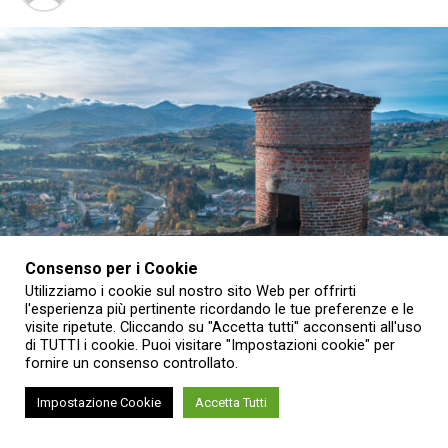
Consenso per i Cookie
Utilizziamo i cookie sul nostro sito Web per offrirti
l'esperienza più pertinente ricordando le tue preferenze e le
visite ripetute. Cliccando su "Accetta tutti" acconsenti all'uso
di TUTTI i cookie. Puoi visitare "Impostazioni cookie" per
fornire un consenso controllato.
Quello di agosto sarà il mese per scoprire i luoghi meno
conosciuti e il patrimonio delle Residenze sabaude e dei
Impostazione Cookie
Accetta Tutti
Musei nazionali del Piemonte attraverso un programma di
visite straordinarie, mostre, concerti e spettacoli.