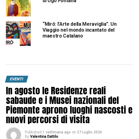
di Ugo Fontana
“Miró: l’Arte della Meraviglia”. Un
Viaggio nel mondo incantato del
maestro Catalano
EVENTI
In agosto le Residenze reali
sabaude e i Musei nazionali del
Piemonte aprono luoghi nascosti e
nuovi percorsi di visita
Published
1 settimana ago
on
27 Luglio 2026
By
Valentina Dattilo