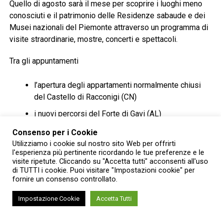
Quello di agosto sarà il mese per scoprire i luoghi meno
conosciuti e il patrimonio delle Residenze sabaude e dei
Musei nazionali del Piemonte attraverso un programma di
visite straordinarie, mostre, concerti e spettacoli.
Tra gli appuntamenti
l’apertura degli appartamenti normalmente chiusi
del Castello di Racconigi (CN)
i nuovi percorsi del Forte di Gavi (AL)
il Concerto al tramonto nell’area archeologica di
Consenso per i Cookie
Libarna (AL)
Utilizziamo i cookie sul nostro sito Web per offrirti
l'esperienza più pertinente ricordando le tue preferenze e le
le visite agli Appartamenti dei Principi di Palazzo
visite ripetute. Cliccando su "Accetta tutti" acconsenti all'uso
di TUTTI i cookie. Puoi visitare "Impostazioni cookie" per
Carignano (TO)
fornire un consenso controllato.
la stagione musicale del Castello di Agliè (TO)
Impostazione Cookie
Accetta Tutti
gli appuntamenti dell’Abbazia di Vezzolano (AT).