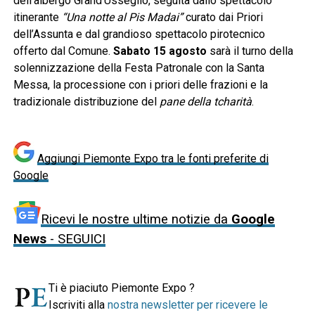
dell’albergo Grand’Usseglio, seguita dallo spettacolo
itinerante
“Una notte al Pis Madai”
curato dai Priori
dell’Assunta e dal grandioso spettacolo pirotecnico
offerto dal Comune.
Sabato 15 agosto
sarà il turno della
solennizzazione della Festa Patronale con la Santa
Messa, la processione con i priori delle frazioni e la
tradizionale distribuzione del
pane della tcharità
.
Aggiungi Piemonte Expo tra le fonti preferite di
Google
Ricevi le nostre ultime notizie da
Google
News
- SEGUICI
Ti è piaciuto Piemonte Expo ?
Iscriviti alla
nostra newsletter per ricevere le