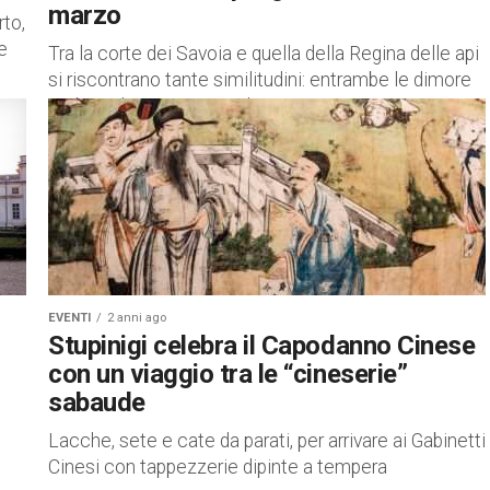
marzo
to,
e
Tra la corte dei Savoia e quella della Regina delle api
si riscontrano tante similitudini: entrambe le dimore
reali, anche se non ugualmente sontuose, sono
governate...
EVENTI
2 anni ago
Stupinigi celebra il Capodanno Cinese
con un viaggio tra le “cineserie”
sabaude
Lacche, sete e cate da parati, per arrivare ai Gabinetti
Cinesi con tappezzerie dipinte a tempera