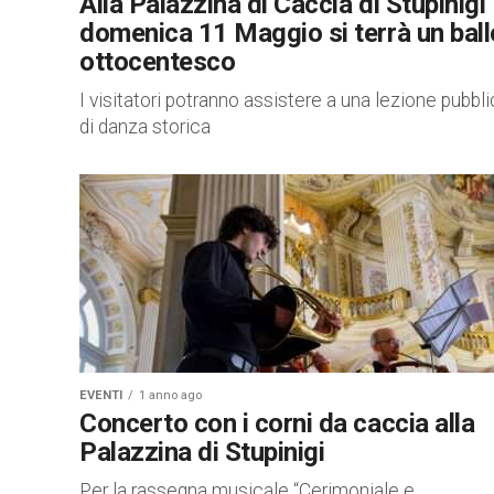
Alla Palazzina di Caccia di Stupinigi
domenica 11 Maggio si terrà un ball
ottocentesco
I visitatori potranno assistere a una lezione pubbl
di danza storica
EVENTI
1 anno ago
Concerto con i corni da caccia alla
Palazzina di Stupinigi
Per la rassegna musicale “Cerimoniale e