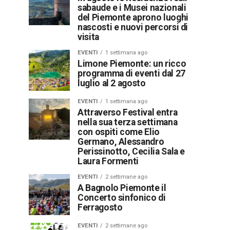
sabaude e i Musei nazionali
del Piemonte aprono luoghi
nascosti e nuovi percorsi di
visita
EVENTI
1 settimana ago
Limone Piemonte: un ricco
programma di eventi dal 27
luglio al 2 agosto
EVENTI
1 settimana ago
Attraverso Festival entra
nella sua terza settimana
con ospiti come Elio
Germano, Alessandro
Perissinotto, Cecilia Sala e
Laura Formenti
EVENTI
2 settimane ago
A Bagnolo Piemonte il
Concerto sinfonico di
Ferragosto
EVENTI
2 settimane ago