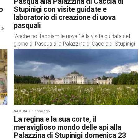
Pasqua alla Palazzina di Caccia di
o
Stupinigi con visite guidate e
laboratorio di creazione di uova
pasquali
ica
“Anche noi facciam le uova!” è la visita guidata del
giorno di Pasqua alla Palazzina di Caccia di Stupinigi
alla scoperta di tutti gli animali che...
NATURA
1 anno ago
La regina e la sua corte, il
meraviglioso mondo delle api alla
Palazzina di Stupinigi domenica 23