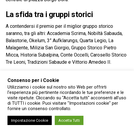
La sfida tra i gruppi storici
A contendersi il premio per il miglior gruppo storico
saranno, tra gli altri: Accademia Scrima, Nobiltà Sabauda,
Balastorie, Okelum, 3” Aufklarungs, Quarta Legio, La
Malagente, Milizia San Giorgio, Gruppo Storico Pietro
Micca, Historia Subalpina, Conte Occelli, Carosello Storico
Tre Leoni, Tradizioni Sabaude e Vittorio Amedeo II.
La proclamazione del vincitore è prevista intorno alle 17,
Consenso per i Cookie
quando la Rusnenta e le autorità consegneranno il
Utilizziamo i cookie sul nostro sito Web per offrirti
riconoscimento per la migliore esibizione.
l'esperienza più pertinente ricordando le tue preferenze e le
visite ripetute. Cliccando su "Accetta tutti" acconsenti all'uso
“Una macchina del tempo nel cuore
di TUTTI i cookie. Puoi visitare "Impostazioni cookie" per
fornire un consenso controllato.
del quartiere”
Impostazione Cookie
Accetta Tutti
«Il concorso di rievocazione dedicato ai gruppi storici è un
momento davvero emozionante per il nostro quartiere»,