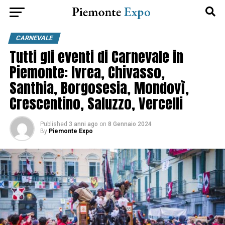
CARNEVALE
Tutti gli eventi di Carnevale in
Piemonte: Ivrea, Chivasso,
Santhia, Borgosesia, Mondovì,
Crescentino, Saluzzo, Vercelli
Published
3 anni ago
on
8 Gennaio 2024
By
Piemonte Expo