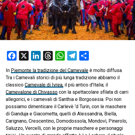
Facebook
X
LinkedIn
Threads
WhatsApp
Telegram
Condividi
In
Piemonte la tradizione del Carnevale
è molto diffusa.
Tra i Carnevali storici di più lunga tradizione abbiamo il
classico
Carnevale di Ivrea,
il più antico d’Italia; il
Carnevalone di Chivasso
con la spettacolare sfilata di carri
allegorici, e i carnevali di Santhia e Borgosesia.
Poi non
possiamo dimenticare il Carlevè ‘d Turin, con le maschere
di Gianduja e Giacometta, quelli di Alessandria, Biella,
Carignano, Crescentino, Domodossola, Mondovì, Pinerolo,
Saluzzo, Vercelli, con le proprie maschere e personaggi