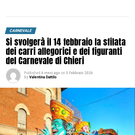
CARNEVALE
Si svolgerà il 14 febbraio la sfilata
dei carri allegorici e dei figuranti
del Carnevale di Chieri
Published
6 mesi ago
on
5 Febbraio 2026
By
Valentina Dattilo