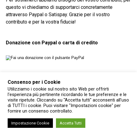
questo vi chiediamo di supportarci concretamente
attraverso Paypal o Satispay. Grazie per il vostro
contributo e per la vostra fiducia!
Donazione con Paypal o carta di credito
Donazione con Satispay
Consenso per i Cookie
Utilizziamo i cookie sul nostro sito Web per offrirti
l'esperienza più pertinente ricordando le tue preferenze e le
visite ripetute. Cliccando su "Accetta tutti" acconsenti all'uso
RELATED TOPICS:
BALON
CARNEVALE
di TUTTI i cookie. Puoi visitare "Impostazioni cookie" per
fornire un consenso controllato.
YOU MAY LIKE
Impostazione Cookie
Accetta Tutti
Sfilata di carri in notturna a La Loggia: il
21 febbraio 2026 la grande festa di luci