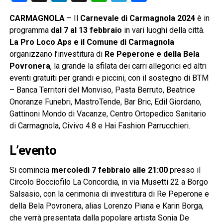
CARMAGNOLA
– Il
Carnevale di Carmagnola 2024
è in
programma
dal 7 al 13 febbraio
in vari luoghi della città.
La Pro Loco Aps e il Comune di Carmagnola
organizzano l’investitura di
Re Peperone e della Bela
Povronera
, la grande la sfilata dei carri allegorici ed altri
eventi gratuiti per grandi e piccini, con il sostegno di BTM
– Banca Territori del Monviso, Pasta Berruto, Beatrice
Onoranze Funebri, MastroTende, Bar Bric, Edil Giordano,
Gattinoni Mondo di Vacanze, Centro Ortopedico Sanitario
di Carmagnola, Civivo 4.8 e Hai Fashion Parrucchieri.
L’evento
Si comincia
mercoledì 7 febbraio alle 21:00
presso il
Circolo Bocciofilo La Concordia, in via Musetti 22 a Borgo
Salsasio, con la cerimonia di investitura di Re Peperone e
della Bela Povronera, alias Lorenzo Piana e Karin Borga,
che verrà presentata dalla popolare artista Sonia De