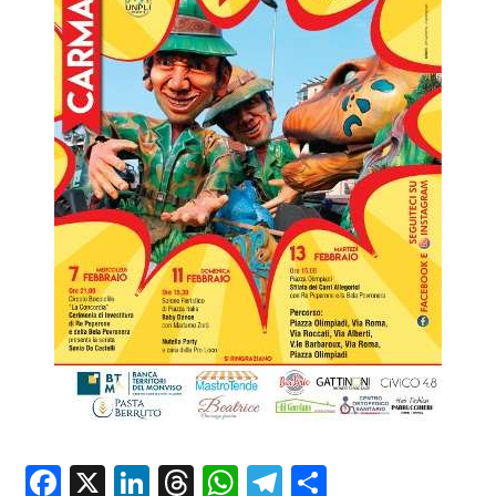
Facebook
X
LinkedIn
Threads
WhatsApp
Telegram
Condividi