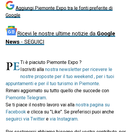
Aggiungi Piemonte Expo tra le fonti preferite di
Google
Ricevi le nostre ultime notizie da
Google
News
- SEGUICI
Ti è piaciuto Piemonte Expo ?
Iscriviti alla
nostra newsletter per ricevere le
nostre proposte per il tuo weekend , per i tuoi
appuntamenti e per il tuo turismo in Piemonte
.
Rimani aggiornato su tutto quello che succede con
Piemonte Telegram
.
Se ti piace il nostro lavoro vai alla
nostra pagina su
Facebook
e clicca su "Like". Se preferisci puoi anche
seguirci via Twitter
e
via Instagram
.
Per sostenerci abbiamo bisogno del vostro contributo, per