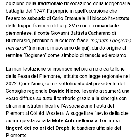
edizione della tradizionale rievocazione della leggendaria
battaglia del 1747. Fu proprio in quell’occasione che
l’esercito sabaudo di Carlo Emanuele III bloccò l’avanzata
delle truppe francesi di Luigi XV e che il comandante
piemontese, il conte Giovanni Battista Cacherano di
Bricherasio, pronunciò la celebre frase
“nojautri i bogioma
nen da si”
(noi non ci muoviamo da qui), dando origine al
termine “Bogianen” come simbolo di tenacia ed eroismo.
La manifestazione si inserisce nel più ampio cartellone
della Festa del Piemonte, istituita con legge regionale nel
2022. Quest’anno, come sottolineato dal presidente del
Consiglio regionale
Davide Nicco
, l’evento assumerà una
veste diffusa su tutto il territorio grazie alla sinergia con
gli amministratori locali e l’Associazione Festa dël
Piemont al Còl ëd l’Assieta. A suggellare l’avvio della due
giorni, questa sera la
Mole Antonelliana a Torino si
tingerà dei colori del Drapò
, la bandiera ufficiale del
Piemonte.