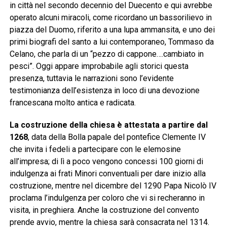
in città nel secondo decennio del Duecento e qui avrebbe
operato alcuni miracoli, come ricordano un bassorilievo in
piazza del Duomo, riferito a una lupa ammansita, e uno dei
primi biografi del santo a lui contemporaneo, Tommaso da
Celano, che parla di un “pezzo di cappone….cambiato in
pesci”. Oggi appare improbabile agli storici questa
presenza, tuttavia le narrazioni sono l’evidente
testimonianza dell’esistenza in loco di una devozione
francescana molto antica e radicata.
La costruzione della chiesa è attestata a partire dal
1268
, data della Bolla papale del pontefice Clemente IV
che invita i fedeli a partecipare con le elemosine
all’impresa; di lì a poco vengono concessi 100 giorni di
indulgenza ai frati Minori conventuali per dare inizio alla
costruzione, mentre nel dicembre del 1290 Papa Nicolò IV
proclama l’indulgenza per coloro che vi si recheranno in
visita, in preghiera. Anche la costruzione del convento
prende avvio, mentre la chiesa sarà consacrata nel 1314.