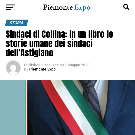
STORIA
Sindaci di Collina: in un libro le
storie umane dei sindaci
dell’Astigiano
Published
3 anni ago
on
1 Maggio 2023
By
Piemonte Expo