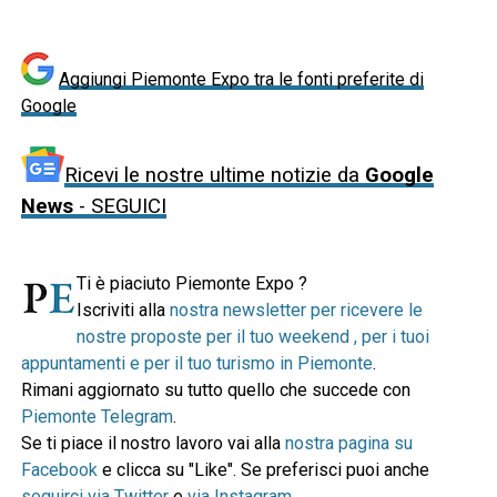
Aggiungi Piemonte Expo tra le fonti preferite di
Google
Ricevi le nostre ultime notizie da
Google
News
- SEGUICI
Ti è piaciuto Piemonte Expo ?
Iscriviti alla
nostra newsletter per ricevere le
nostre proposte per il tuo weekend , per i tuoi
appuntamenti e per il tuo turismo in Piemonte
.
Rimani aggiornato su tutto quello che succede con
Piemonte Telegram
.
Se ti piace il nostro lavoro vai alla
nostra pagina su
Facebook
e clicca su "Like". Se preferisci puoi anche
seguirci via Twitter
e
via Instagram
.