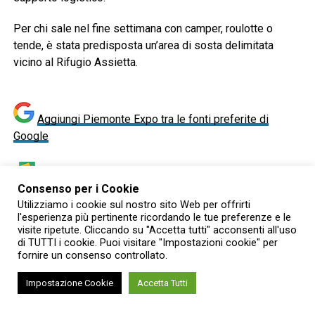
Per chi sale nel fine settimana con camper, roulotte o
tende, è stata predisposta un’area di sosta delimitata
vicino al Rifugio Assietta.
Aggiungi Piemonte Expo tra le fonti preferite di
Google
Ricevi le nostre ultime notizie da
Google
Consenso per i Cookie
News
- SEGUICI
Utilizziamo i cookie sul nostro sito Web per offrirti
l'esperienza più pertinente ricordando le tue preferenze e le
visite ripetute. Cliccando su "Accetta tutti" acconsenti all'uso
di TUTTI i cookie. Puoi visitare "Impostazioni cookie" per
Ti è piaciuto Piemonte Expo ?
fornire un consenso controllato.
Iscriviti alla
nostra newsletter per ricevere le
nostre proposte per il tuo weekend , per i tuoi
Impostazione Cookie
Accetta Tutti
appuntamenti e per il tuo turismo in Piemonte
.