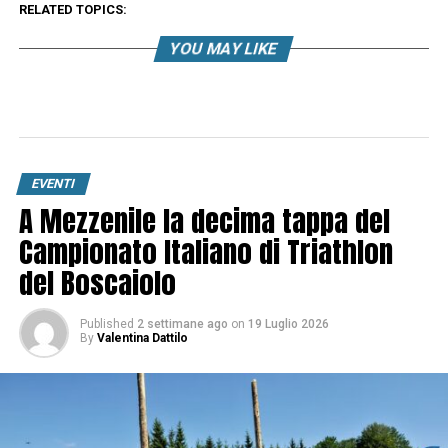
RELATED TOPICS:
YOU MAY LIKE
EVENTI
A Mezzenile la decima tappa del
Campionato Italiano di Triathlon
del Boscaiolo
Published
2 settimane ago
on
19 Luglio 2026
By
Valentina Dattilo