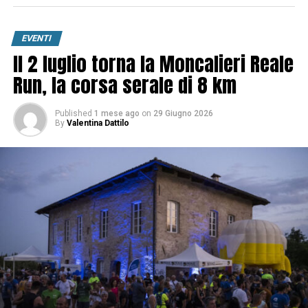
EVENTI
Il 2 luglio torna la Moncalieri Reale
Run, la corsa serale di 8 km
Published
1 mese ago
on
29 Giugno 2026
By
Valentina Dattilo