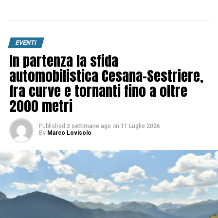
EVENTI
In partenza la sfida
automobilistica Cesana-Sestriere,
fra curve e tornanti fino a oltre
2000 metri
Published
3 settimane ago
on
11 Luglio 2026
By
Marco Lovisolo