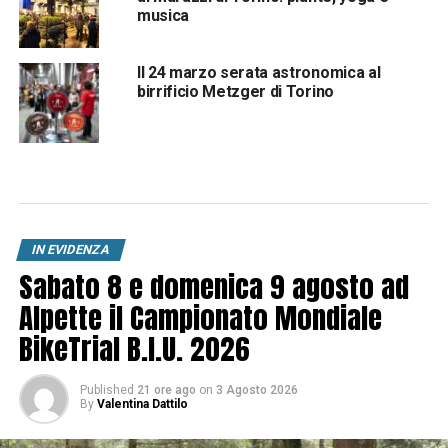
musica
Il 24 marzo serata astronomica al
birrificio Metzger di Torino
IN EVIDENZA
Sabato 8 e domenica 9 agosto ad
Alpette il Campionato Mondiale
BikeTrial B.I.U. 2026
Published
21 ore ago
on
3 Agosto 2026
By
Valentina Dattilo