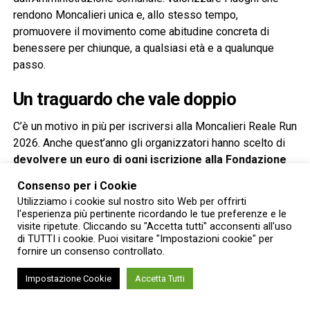
rendono Moncalieri unica e, allo stesso tempo,
promuovere il movimento come abitudine concreta di
benessere per chiunque, a qualsiasi età e a qualunque
passo.
Un traguardo che vale doppio
C’è un motivo in più per iscriversi alla Moncalieri Reale Run
2026. Anche quest’anno gli organizzatori hanno scelto di
devolvere un euro di ogni iscrizione alla Fondazione
Allegra Agnelli per la Ricerca sul Cancro
, confermando
Consenso per i Cookie
l’impegno solidale che fin dalla prima edizione è parte
Utilizziamo i cookie sul nostro sito Web per offrirti
integrante dell’evento.
l'esperienza più pertinente ricordando le tue preferenze e le
visite ripetute. Cliccando su "Accetta tutti" acconsenti all'uso
di TUTTI i cookie. Puoi visitare "Impostazioni cookie" per
fornire un consenso controllato.
Aggiungi Piemonte Expo tra le fonti preferite di
Impostazione Cookie
Accetta Tutti
Google