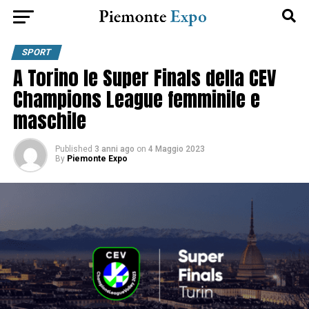
SPORT
A Torino le Super Finals della CEV
Champions League femminile e
maschile
Published
3 anni ago
on
4 Maggio 2023
By
Piemonte Expo