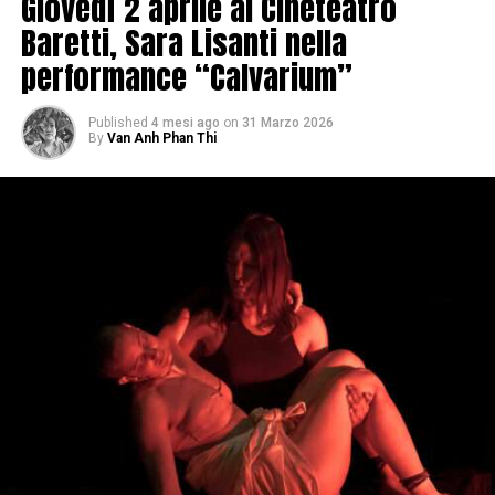
Giovedì 2 aprile al Cineteatro
Baretti, Sara Lisanti nella
performance “Calvarium”
Published
4 mesi ago
on
31 Marzo 2026
By
Van Anh Phan Thi