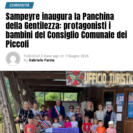
CURIOSITÀ
Sampeyre inaugura la Panchina
della Gentilezza: protagonisti i
bambini del Consiglio Comunale dei
Piccoli
Published
2 mesi ago
on
7 Giugno 2026
By
Gabriele Farina