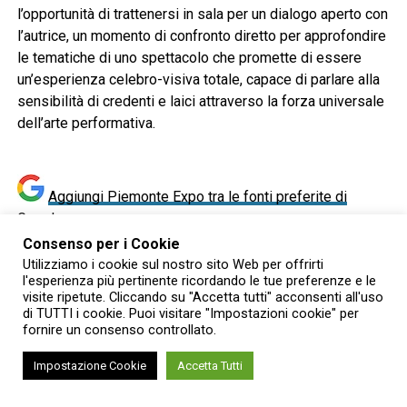
l’opportunità di trattenersi in sala per un dialogo aperto con
l’autrice, un momento di confronto diretto per approfondire
le tematiche di uno spettacolo che promette di essere
un’esperienza celebro-visiva totale, capace di parlare alla
sensibilità di credenti e laici attraverso la forza universale
dell’arte performativa.
Aggiungi Piemonte Expo tra le fonti preferite di
Google
Consenso per i Cookie
Utilizziamo i cookie sul nostro sito Web per offrirti
Ricevi le nostre ultime notizie da
Google
l'esperienza più pertinente ricordando le tue preferenze e le
visite ripetute. Cliccando su "Accetta tutti" acconsenti all'uso
News
- SEGUICI
di TUTTI i cookie. Puoi visitare "Impostazioni cookie" per
fornire un consenso controllato.
Ti è piaciuto Piemonte Expo ?
Impostazione Cookie
Accetta Tutti
Iscriviti alla
nostra newsletter per ricevere le