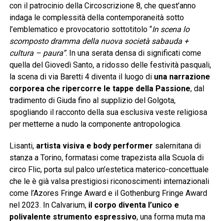
con il patrocinio della Circoscrizione 8, che quest’anno
indaga le complessità della contemporaneità sotto
l’emblematico e provocatorio sottotitolo “
In scena lo
scomposto dramma della nuova società sabauda +
cultura – paura”
. In una serata densa di significati come
quella del Giovedì Santo, a ridosso delle festività pasquali,
la scena di via Baretti 4 diventa il luogo di
una narrazione
corporea che ripercorre le tappe della Passione
, dal
tradimento di Giuda fino al supplizio del Golgota,
spogliando il racconto della sua esclusiva veste religiosa
per metterne a nudo la componente antropologica.
Lisanti,
artista visiva e body performer
salernitana di
stanza a Torino, formatasi come trapezista alla Scuola di
circo Flic, porta sul palco un’estetica materico-concettuale
che le è già valsa prestigiosi riconoscimenti internazionali
come l’Azores Fringe Award e il Gothenburg Fringe Award
nel 2023. In Calvarium,
il corpo diventa l’unico e
polivalente strumento espressivo
, una forma muta ma