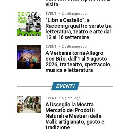
visita
EVENTI
2 settimane ago
“Libri a Castello”, a
Racconigi quattro serate tra
letteratura, teatro e arte dal
13 al 16 settembre
EVENTI
2 settimane ago
A Verbania torna Allegro
con Brio, dall’1 al 9 agosto
2026, tra teatro, spettacolo,
musica e letteratura
EVENTI
EVENTI
4 giorni ago
A Usseglio la Mostra
Mercato dei Prodotti
Naturali e Mestieri delle
Valli: artigianato, gusto e
tradizione