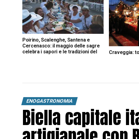
Poirino, Scalenghe, Santena e
Cercenasco: il maggio delle sagre
celebra i sapori e le tradizioni del
Craveggia: to
territorio
Natale con ol
ENOGASTRONOMIA
Biella capitale it
artigianale con 