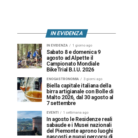
IN EVIDENZA
IN EVIDENZA
1 giorno ago
Sabato 8 e domenica 9
agosto ad Alpette il
Campionato Mondiale
BikeTrial B.I.U. 2026
ENOGASTRONOMIA
3 giorni ago
Biella capitale italiana della
birra artigianale con Bolle di
Malto 2026, dal 30 agosto al
7 settembre
EVENTI
1 settimana ago
In agosto le Residenze reali
sabaude e i Musei nazionali
del Piemonte aprono luoghi
nascosti e nuovi percorsi di