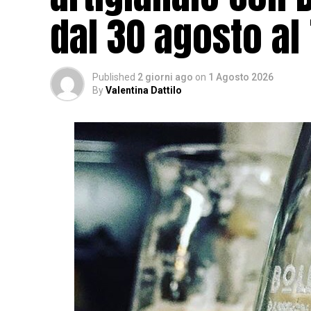
dal 30 agosto al
Published
2 giorni ago
on
1 Agosto 2026
By
Valentina Dattilo