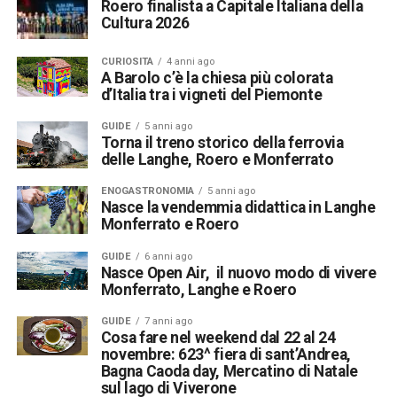
Roero finalista a Capitale Italiana della
Cultura 2026
CURIOSITÀ
4 anni ago
A Barolo c’è la chiesa più colorata
d’Italia tra i vigneti del Piemonte
GUIDE
5 anni ago
Torna il treno storico della ferrovia
delle Langhe, Roero e Monferrato
ENOGASTRONOMIA
5 anni ago
Nasce la vendemmia didattica in Langhe
Monferrato e Roero
GUIDE
6 anni ago
Nasce Open Air, il nuovo modo di vivere
Monferrato, Langhe e Roero
GUIDE
7 anni ago
Cosa fare nel weekend dal 22 al 24
novembre: 623^ fiera di sant’Andrea,
Bagna Caoda day, Mercatino di Natale
sul lago di Viverone