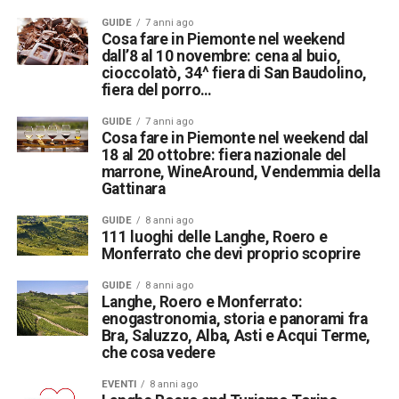
GUIDE
7 anni ago
Cosa fare in Piemonte nel weekend
dall’8 al 10 novembre: cena al buio,
cioccolatò, 34^ fiera di San Baudolino,
fiera del porro…
GUIDE
7 anni ago
Cosa fare in Piemonte nel weekend dal
18 al 20 ottobre: fiera nazionale del
marrone, WineAround, Vendemmia della
Gattinara
GUIDE
8 anni ago
111 luoghi delle Langhe, Roero e
Monferrato che devi proprio scoprire
GUIDE
8 anni ago
Langhe, Roero e Monferrato:
enogastronomia, storia e panorami fra
Bra, Saluzzo, Alba, Asti e Acqui Terme,
che cosa vedere
EVENTI
8 anni ago