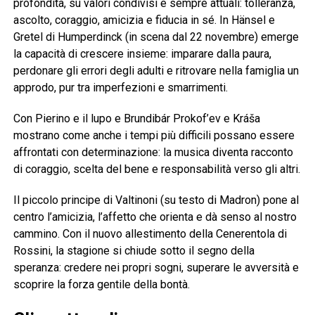
profondità, su valori condivisi e sempre attuali: tolleranza,
ascolto, coraggio, amicizia e fiducia in sé. In Hänsel e
Gretel di Humperdinck (in scena dal 22 novembre) emerge
la capacità di crescere insieme: imparare dalla paura,
perdonare gli errori degli adulti e ritrovare nella famiglia un
approdo, pur tra imperfezioni e smarrimenti.
Con Pierino e il lupo e Brundibár Prokof’ev e Kráša
mostrano come anche i tempi più difficili possano essere
affrontati con determinazione: la musica diventa racconto
di coraggio, scelta del bene e responsabilità verso gli altri.
Il piccolo principe di Valtinoni (su testo di Madron) pone al
centro l’amicizia, l’affetto che orienta e dà senso al nostro
cammino. Con il nuovo allestimento della Cenerentola di
Rossini, la stagione si chiude sotto il segno della
speranza: credere nei propri sogni, superare le avversità e
scoprire la forza gentile della bontà.