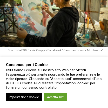
Scatto del 2025 - via Gruppo Facebook "Cambiano come Montmatre"
Consenso per i Cookie
Utilizziamo i cookie sul nostro sito Web per offrirti
CAMBIANO –
Per un’intera giornata, i vicoli e le piazze del
l'esperienza più pertinente ricordando le tue preferenze e le
centro storico di Cambiano si vestiranno delle atmosfere
visite ripetute. Cliccando su "Accetta tutti" acconsenti all'uso
bohème del celebre quartiere parigino.
Domenica 20
di TUTTI i cookie. Puoi visitare "Impostazioni cookie" per
fornire un consenso controllato.
settembre 2026
torna
“Cambiano come Montmartre”
,
lo storico appuntamento giunto alla sua 39ª edizione,
Impostazione Cookie
Accetta Tutti
pronto a trasformare il paese in un laboratorio creativo a
cielo aperto con artisti, performer, associazioni e