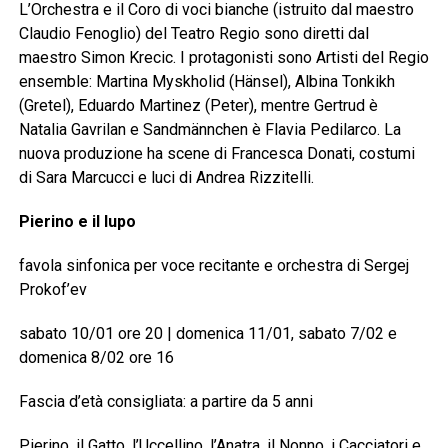
L’Orchestra e il Coro di voci bianche (istruito dal maestro
Claudio Fenoglio) del Teatro Regio sono diretti dal
maestro Simon Krecic. I protagonisti sono Artisti del Regio
ensemble: Martina Myskholid (Hänsel), Albina Tonkikh
(Gretel), Eduardo Martinez (Peter), mentre Gertrud è
Natalia Gavrilan e Sandmännchen è Flavia Pedilarco. La
nuova produzione ha scene di Francesca Donati, costumi
di Sara Marcucci e luci di Andrea Rizzitelli.
Pierino e il lupo
favola sinfonica per voce recitante e orchestra di Sergej
Prokof’ev
sabato 10/01 ore 20 | domenica 11/01, sabato 7/02 e
domenica 8/02 ore 16
Fascia d’età consigliata: a partire da 5 anni
Pierino, il Gatto, l’Uccellino, l’Anatra, il Nonno, i Cacciatori e