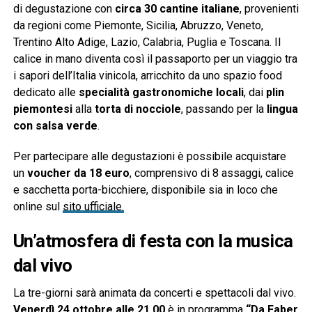
di degustazione con
circa 30 cantine italiane
, provenienti
da regioni come Piemonte, Sicilia, Abruzzo, Veneto,
Trentino Alto Adige, Lazio, Calabria, Puglia e Toscana. Il
calice in mano diventa così il passaporto per un viaggio tra
i sapori dell’Italia vinicola, arricchito da uno spazio food
dedicato alle
specialità gastronomiche locali
, dai
plin
piemontesi
alla
torta di nocciole
, passando per la
lingua
con salsa verde
.
Per partecipare alle degustazioni è possibile acquistare
un
voucher da 18 euro
, comprensivo di 8 assaggi, calice
e sacchetta porta-bicchiere, disponibile sia in loco che
online sul
sito ufficiale.
Un’atmosfera di festa con la musica
dal vivo
La tre-giorni sarà animata da concerti e spettacoli dal vivo.
Venerdì 24 ottobre alle 21.00
è in programma
“Da Faber