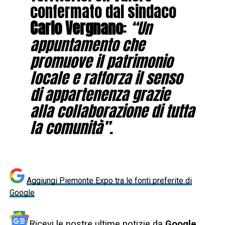
confermato dal sindaco
Carlo Vergnano
:
“Un
appuntamento che
promuove il patrimonio
locale e rafforza il senso
di appartenenza grazie
alla collaborazione di tutta
la comunità”
.
Aggiungi Piemonte Expo tra le fonti preferite di
Google
Ricevi le nostre ultime notizie da
Google