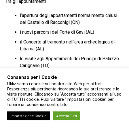
Tra gli appuntamenti
l’apertura degli appartamenti normalmente chiusi
del Castello di Racconigi (CN)
i nuovi percorsi del Forte di Gavi (AL)
il Concerto al tramonto nell’area archeologica di
Libarna (AL)
le visite agli Appartamenti dei Principi di Palazzo
Carignano (TO)
la stagione musicale del Castello di Agliè (TO)
Consenso per i Cookie
Utilizziamo i cookie sul nostro sito Web per offrirti
gli appuntamenti dell’Abbazia di Vezzolano (AT).
l'esperienza più pertinente ricordando le tue preferenze e le
visite ripetute. Cliccando su "Accetta tutti" acconsenti all'uso
I luoghi da visitare e gli
di TUTTI i cookie. Puoi visitare "Impostazioni cookie" per
fornire un consenso controllato.
appuntamento
Impostazione Cookie
Accetta Tutti
Al Castello di Racconigi il mese si apre con due
appuntamenti del ciclo
Il Castello nascosto
: patrimoni da