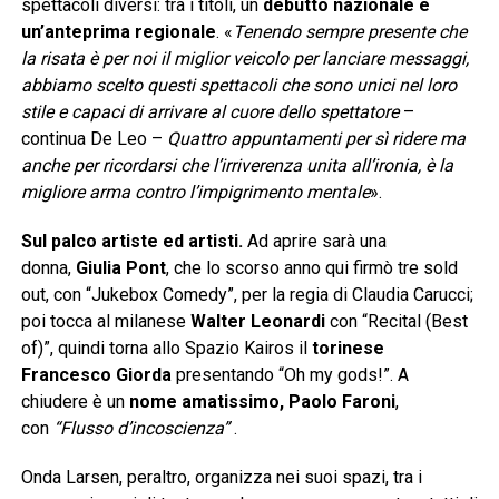
spettacoli diversi: tra i titoli, un
debutto nazionale e
un’anteprima regionale
. «
Tenendo sempre presente che
la risata è per noi il miglior veicolo per lanciare messaggi,
abbiamo scelto questi spettacoli che sono unici nel loro
stile e capaci di arrivare al cuore dello spettatore
–
continua De Leo –
Quattro appuntamenti per sì ridere ma
anche per ricordarsi che l’irriverenza unita all’ironia, è la
migliore arma contro l’impigrimento mentale
».
Sul palco artiste ed artisti.
Ad aprire sarà una
donna,
Giulia Pont
, che lo scorso anno qui firmò tre sold
out, con “Jukebox Comedy”, per la regia di Claudia Carucci;
poi tocca al milanese
Walter Leonardi
con “Recital (Best
of)”, quindi torna allo Spazio Kairos il
torinese
Francesco Giorda
presentando “Oh my gods!”. A
chiudere è un
nome amatissimo, Paolo Faroni
,
con
“Flusso d’incoscienza”
.
Onda Larsen, peraltro, organizza nei suoi spazi, tra i