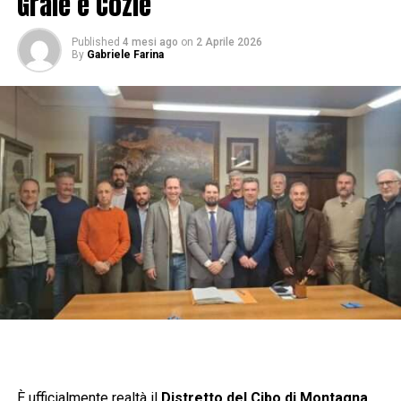
Graie e Cozie
Published
4 mesi ago
on
2 Aprile 2026
By
Gabriele Farina
È ufficialmente realtà il
Distretto del Cibo di Montagna