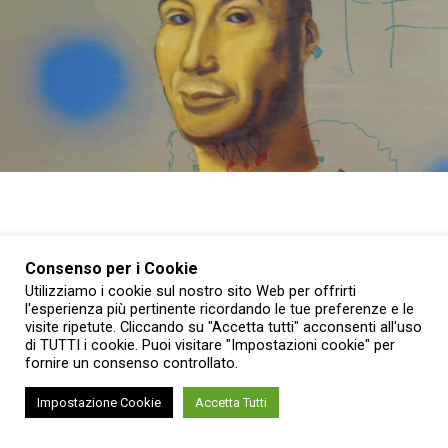
TORINO –
Dal
30 ottobre al 2 novembre 2025
, torna a
Consenso per i Cookie
Torino la
13ª edizione di Flashback Art Fair
, negli spazi
Utilizziamo i cookie sul nostro sito Web per offrirti
di
Flashback Habitat
, il centro artistico indipendente di
l'esperienza più pertinente ricordando le tue preferenze e le
visite ripetute. Cliccando su "Accetta tutti" acconsenti all'uso
corso Giovanni Lanza 75
, nel verde di Borgo Crimea.
di TUTTI i cookie. Puoi visitare "Impostazioni cookie" per
Quest’anno, la direzione composta da
Ginevra Pucci
,
fornire un consenso controllato.
Stefania Poddighe
e dal direttore artistico di Flashback
Habitat
Alessandro Bulgini
, ha scelto di
non assegnare
Impostazione Cookie
Accetta Tutti
un titolo alla manifestazione
, trasformandola in un