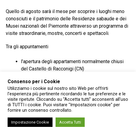
Quello di agosto sarà il mese per scoprire i luoghi meno
conosciuti e il patrimonio delle Residenze sabaude e dei
Musei nazionali del Piemonte attraverso un programma di
visite straordinarie, mostre, concerti e spettacoli.
Tra gli appuntamenti
l’apertura degli appartamenti normalmente chiusi
del Castello di Racconigi (CN)
i nuovi percorsi del Forte di Gavi (AL)
Consenso per i Cookie
Utilizziamo i cookie sul nostro sito Web per offrirti
il Concerto al tramonto nell’area archeologica di
l'esperienza più pertinente ricordando le tue preferenze e le
Libarna (AL)
visite ripetute. Cliccando su "Accetta tutti" acconsenti all'uso
di TUTTI i cookie. Puoi visitare "Impostazioni cookie" per
le visite agli Appartamenti dei Principi di Palazzo
fornire un consenso controllato.
Carignano (TO)
Impostazione Cookie
Accetta Tutti
la stagione musicale del Castello di Agliè (TO)
gli appuntamenti dell’Abbazia di Vezzolano (AT).