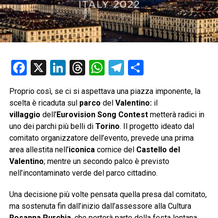
Facebook
X
LinkedIn
Threads
WhatsApp
Telegram
Condividi
Proprio così, se ci si aspettava una piazza imponente, la
scelta è ricaduta sul
parco
del
Valentino:
il
villaggio
dell’
Eurovision Song Contest
metterà radici in
uno dei parchi più belli di
Torino
. Il progetto ideato dal
comitato organizzatore dell’evento, prevede una prima
area allestita nell’
iconica
cornice del
Castello del
Valentino
; mentre un secondo palco è previsto
nell’incontaminato verde del parco cittadino.
Una decisione più volte pensata quella presa dal comitato,
ma sostenuta fin dall’inizio dall’assessore alla Cultura
Rosanna Purchia
, che porterà parte della festa lontana