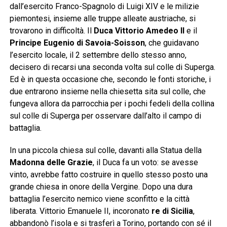
dall’esercito Franco-Spagnolo di Luigi XIV e le milizie
piemontesi, insieme alle truppe alleate austriache, si
trovarono in difficoltà. Il
Duca Vittorio Amedeo II
e il
Principe Eugenio di Savoia-Soisson
, che guidavano
l’esercito locale, il 2 settembre dello stesso anno,
decisero di recarsi una seconda volta sul colle di Superga.
Ed è in questa occasione che, secondo le fonti storiche, i
due entrarono insieme nella chiesetta sita sul colle, che
fungeva allora da parrocchia per i pochi fedeli della collina
sul colle di Superga per osservare dall’alto il campo di
battaglia.
In una piccola chiesa sul colle, davanti alla Statua della
Madonna delle Grazie
, il Duca fa un voto: se avesse
vinto, avrebbe fatto costruire in quello stesso posto una
grande chiesa in onore della Vergine. Dopo una dura
battaglia l’esercito nemico viene sconfitto e la città
liberata. Vittorio Emanuele II, incoronato
re di Sicilia
,
abbandonò l’isola e si trasferì a Torino, portando con sé il