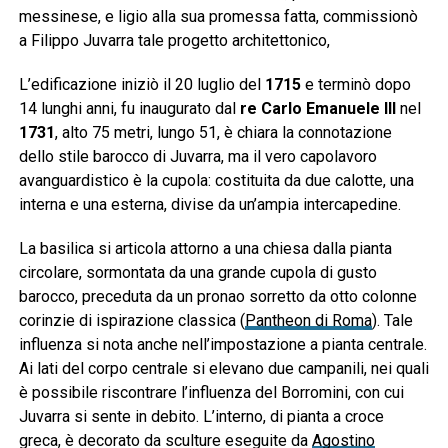
messinese, e ligio alla sua promessa fatta, commissionò
a Filippo Juvarra tale progetto architettonico,
L’edificazione iniziò il 20 luglio del
1715
e terminò dopo
14 lunghi anni, fu inaugurato dal
re Carlo Emanuele III
nel
1731
, alto 75 metri, lungo 51, è chiara la connotazione
dello stile barocco di Juvarra, ma il vero capolavoro
avanguardistico è la cupola: costituita da due calotte, una
interna e una esterna, divise da un’ampia intercapedine.
La basilica si articola attorno a una chiesa dalla pianta
circolare, sormontata da una grande cupola di gusto
barocco, preceduta da un pronao sorretto da otto colonne
corinzie di ispirazione classica (
Pantheon di Roma
). Tale
influenza si nota anche nell’impostazione a pianta centrale.
Ai lati del corpo centrale si elevano due campanili, nei quali
è possibile riscontrare l’influenza del Borromini, con cui
Juvarra si sente in debito. L’interno, di pianta a croce
greca, è decorato da sculture eseguite da
Agostino