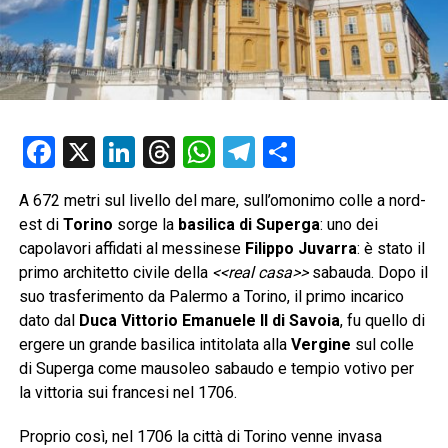
Facebook
X
LinkedIn
Threads
WhatsApp
Telegram
Condividi
A 672 metri sul livello del mare, sull’omonimo colle a nord-
est di
Torino
sorge la
basilica di Superga
: uno dei
capolavori affidati al messinese
Filippo Juvarra
: è stato il
primo architetto civile della
<<real casa>>
sabauda. Dopo il
suo trasferimento da Palermo a Torino, il primo incarico
dato dal
Duca Vittorio Emanuele II di Savoia
, fu quello di
ergere un grande basilica intitolata alla
Vergine
sul colle
di Superga come mausoleo sabaudo e tempio votivo per
la vittoria sui francesi nel 1706.
Proprio così, nel 1706 la città di Torino venne invasa