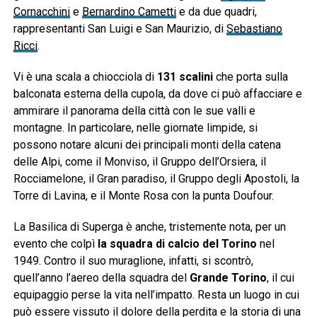
Cornacchini
e
Bernardino Cametti
e da due quadri,
rappresentanti San Luigi e San Maurizio, di
Sebastiano
Ricci
.
Vi è una scala a chiocciola di
131 scalini
che porta sulla
balconata esterna della cupola, da dove ci può affacciare e
ammirare il panorama della città con le sue valli e
montagne. In particolare, nelle giornate limpide, si
possono notare alcuni dei principali monti della catena
delle Alpi, come il Monviso, il Gruppo dell’Orsiera, il
Rocciamelone, il Gran paradiso, il Gruppo degli Apostoli, la
Torre di Lavina, e il Monte Rosa con la punta Doufour.
La Basilica di Superga è anche, tristemente nota, per un
evento che colpì
la squadra di calcio del Torino
nel
1949. Contro il suo muraglione, infatti, si scontrò,
quell’anno l’aereo della squadra del
Grande Torino
, il cui
equipaggio perse la vita nell’impatto. Resta un luogo in cui
può essere vissuto il dolore della perdita e la storia di una