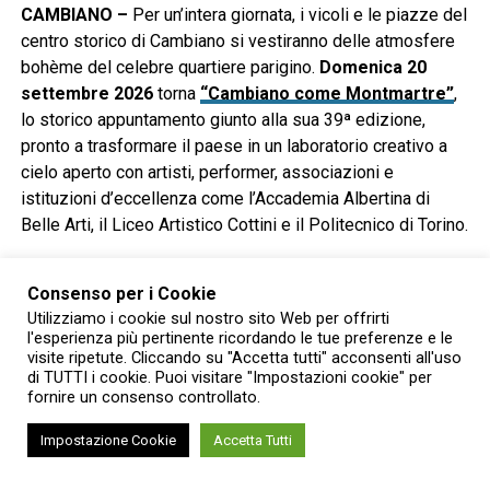
CAMBIANO –
Per un’intera giornata, i vicoli e le piazze del
centro storico di Cambiano si vestiranno delle atmosfere
bohème del celebre quartiere parigino.
Domenica 20
settembre 2026
torna
“Cambiano come Montmartre”
,
lo storico appuntamento giunto alla sua 39ª edizione,
pronto a trasformare il paese in un laboratorio creativo a
cielo aperto con artisti, performer, associazioni e
istituzioni d’eccellenza come l’Accademia Albertina di
Belle Arti, il Liceo Artistico Cottini e il Politecnico di Torino.
Il filo conduttore scelto per l’edizione 2026 è
“Arte in
Consenso per i Cookie
Fabula”
: un percorso narrativo che invita a riscoprire la
Utilizziamo i cookie sul nostro sito Web per offrirti
fiaba come strumento universale per raccontare la
l'esperienza più pertinente ricordando le tue preferenze e le
contemporaneità, affrontando attraverso le opere d’arte
visite ripetute. Cliccando su "Accetta tutti" acconsenti all'uso
temi quali l’inclusione, il rispetto dell’ambiente e il senso
di TUTTI i cookie. Puoi visitare "Impostazioni cookie" per
fornire un consenso controllato.
di comunità.
Impostazione Cookie
Accetta Tutti
Il Concorso “Giacomo Grosso”,