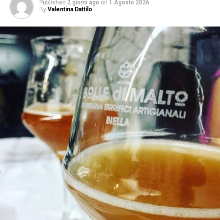
Published
2 giorni ago
on
1 Agosto 2026
By
Valentina Dattilo